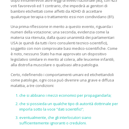
dopo innumerevoli altre leggi di livello nazionale [80], con 425
voti favorevoli ed 1 contrario, che impedirà ai genitori di
bambini etichettati come affetti da ADHD di accettare
qualunque terapia o trattamento essi non condividano (81).
Una prima riflessione in merito a questo evento, riguarda i
numeri della votazione; una seconda, evidenzia come la
materia sia ritenuta, dalla quasi unanimità dei parlamentari
USA (e quindi da tutti i loro consulenti tecnico-scientifici),
soggetto con non comprovate basi medico-scientifiche. Come
è noto, nessuno Stato ha mai approvato un dispositivo
legislativo similare in merito al colera, alle leucemie infantili,
alla distrofia muscolare o qualsiasi altra patologia.
Certo, ridefinendo i comportamenti umani ed etichettandoli
come patologie, ogni cosa può divenire una grave e diffusa
malattia, a tre condizioni:
che si abbiano i mezzi economici per propagandarla;
che si possieda un qualche tipo di autorità dottrinale per
imporla sotto la voce “dati scientifici”;
eventualmente, che gli interlocutori siano
sufficientemente ignoranti o creduloni.