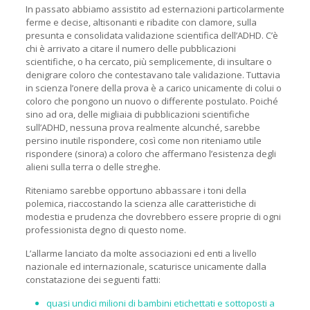
In passato abbiamo assistito ad esternazioni particolarmente
ferme e decise, altisonanti e ribadite con clamore, sulla
presunta e consolidata validazione scientifica dell’ADHD. C’è
chi è arrivato a citare il numero delle pubblicazioni
scientifiche, o ha cercato, più semplicemente, di insultare o
denigrare coloro che contestavano tale validazione. Tuttavia
in scienza l’onere della prova è a carico unicamente di colui o
coloro che pongono un nuovo o differente postulato. Poiché
sino ad ora, delle migliaia di pubblicazioni scientifiche
sull’ADHD, nessuna prova realmente alcunché, sarebbe
persino inutile rispondere, così come non riteniamo utile
rispondere (sinora) a coloro che affermano l’esistenza degli
alieni sulla terra o delle streghe.
Riteniamo sarebbe opportuno abbassare i toni della
polemica, riaccostando la scienza alle caratteristiche di
modestia e prudenza che dovrebbero essere proprie di ogni
professionista degno di questo nome.
L’allarme lanciato da molte associazioni ed enti a livello
nazionale ed internazionale, scaturisce unicamente dalla
constatazione dei seguenti fatti:
quasi undici milioni di bambini etichettati e sottoposti a