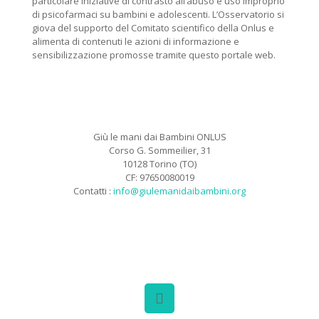
particolare iniziative di contrasto all’abuso e uso improprio
di psicofarmaci su bambini e adolescenti. L’Osservatorio si
giova del supporto del Comitato scientifico della Onlus e
alimenta di contenuti le azioni di informazione e
sensibilizzazione promosse tramite questo portale web.
Giù le mani dai Bambini ONLUS
Corso G. Sommeilier, 31
10128 Torino (TO)
CF: 97650080019
Contatti :
info@giulemanidaibambini.org
Facebook
Vimeo