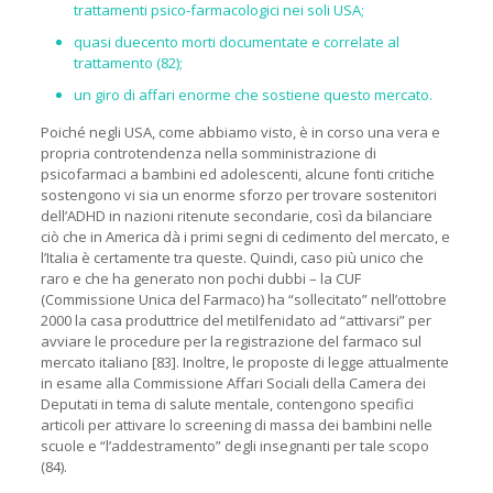
trattamenti psico-farmacologici nei soli USA;
quasi duecento morti documentate e correlate al
trattamento (82);
un giro di affari enorme che sostiene questo mercato.
Poiché negli USA, come abbiamo visto, è in corso una vera e
propria controtendenza nella somministrazione di
psicofarmaci a bambini ed adolescenti, alcune fonti critiche
sostengono vi sia un enorme sforzo per trovare sostenitori
dell’ADHD in nazioni ritenute secondarie, così da bilanciare
ciò che in America dà i primi segni di cedimento del mercato, e
l’Italia è certamente tra queste. Quindi, caso più unico che
raro e che ha generato non pochi dubbi – la CUF
(Commissione Unica del Farmaco) ha “sollecitato” nell’ottobre
2000 la casa produttrice del metilfenidato ad “attivarsi” per
avviare le procedure per la registrazione del farmaco sul
mercato italiano [83]. Inoltre, le proposte di legge attualmente
in esame alla Commissione Affari Sociali della Camera dei
Deputati in tema di salute mentale, contengono specifici
articoli per attivare lo screening di massa dei bambini nelle
scuole e “l’addestramento” degli insegnanti per tale scopo
(84).