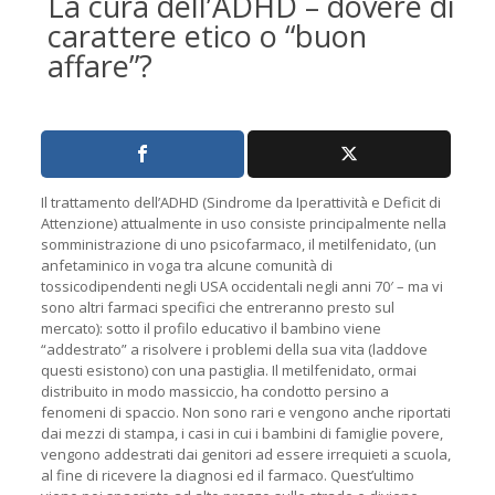
La cura dell’ADHD – dovere di
carattere etico o “buon
affare”?
Il trattamento dell’ADHD (Sindrome da Iperattività e Deficit di
Attenzione) attualmente in uso consiste principalmente nella
somministrazione di uno psicofarmaco, il metilfenidato, (un
anfetaminico in voga tra alcune comunità di
tossicodipendenti negli USA occidentali negli anni 70′ – ma vi
sono altri farmaci specifici che entreranno presto sul
mercato): sotto il profilo educativo il bambino viene
“addestrato” a risolvere i problemi della sua vita (laddove
questi esistono) con una pastiglia. Il metilfenidato, ormai
distribuito in modo massiccio, ha condotto persino a
fenomeni di spaccio. Non sono rari e vengono anche riportati
dai mezzi di stampa, i casi in cui i bambini di famiglie povere,
vengono addestrati dai genitori ad essere irrequieti a scuola,
al fine di ricevere la diagnosi ed il farmaco. Quest’ultimo