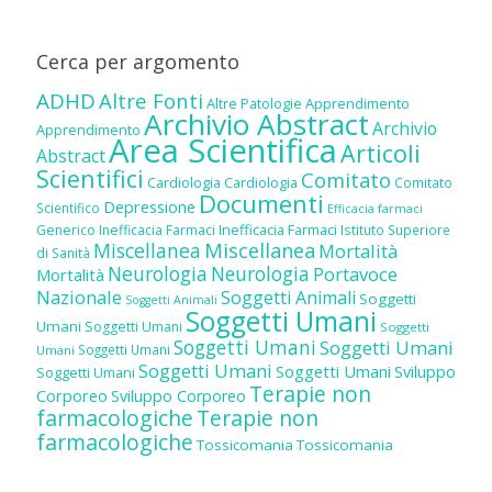
Cerca per argomento
ADHD
Altre Fonti
Altre Patologie
Apprendimento
Archivio Abstract
Archivio
Apprendimento
Area Scientifica
Articoli
Abstract
Scientifici
Comitato
Cardiologia
Cardiologia
Comitato
Documenti
Depressione
Scientifico
Efficacia farmaci
Inefficacia Farmaci
Generico
Inefficacia Farmaci
Istituto Superiore
Miscellanea
Miscellanea
Mortalità
di Sanità
Neurologia
Neurologia
Portavoce
Mortalità
Nazionale
Soggetti Animali
Soggetti
Soggetti Animali
Soggetti Umani
Umani
Soggetti Umani
Soggetti
Soggetti Umani
Soggetti Umani
Soggetti Umani
Umani
Soggetti Umani
Soggetti Umani
Sviluppo
Soggetti Umani
Terapie non
Corporeo
Sviluppo Corporeo
farmacologiche
Terapie non
farmacologiche
Tossicomania
Tossicomania