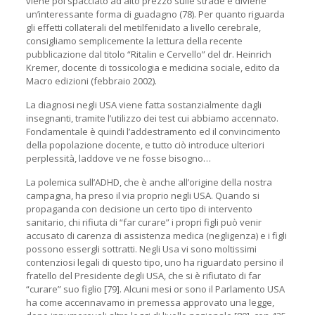
viene poi spacciato ad alto prezzo sulle strade e diviene
un’interessante forma di guadagno (78). Per quanto riguarda
gli effetti collaterali del metilfenidato a livello cerebrale,
consigliamo semplicemente la lettura della recente
pubblicazione dal titolo “Ritalin e Cervello” del dr. Heinrich
Kremer, docente di tossicologia e medicina sociale, edito da
Macro edizioni (febbraio 2002).
La diagnosi negli USA viene fatta sostanzialmente dagli
insegnanti, tramite l’utilizzo dei test cui abbiamo accennato.
Fondamentale è quindi l’addestramento ed il convincimento
della popolazione docente, e tutto ciò introduce ulteriori
perplessità, laddove ve ne fosse bisogno…
La polemica sull’ADHD, che è anche all’origine della nostra
campagna, ha preso il via proprio negli USA. Quando si
propaganda con decisione un certo tipo di intervento
sanitario, chi rifiuta di “far curare” i propri figli può venir
accusato di carenza di assistenza medica (negligenza) e i figli
possono essergli sottratti. Negli Usa vi sono moltissimi
contenziosi legali di questo tipo, uno ha riguardato persino il
fratello del Presidente degli USA, che si è rifiutato di far
“curare” suo figlio [79]. Alcuni mesi or sono il Parlamento USA
ha come accennavamo in premessa approvato una legge,