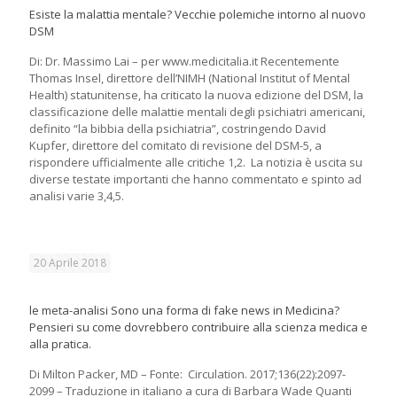
Esiste la malattia mentale? Vecchie polemiche intorno al nuovo
DSM
Di: Dr. Massimo Lai – per www.medicitalia.it Recentemente
Thomas Insel, direttore dell’NIMH (National Institut of Mental
Health) statunitense, ha criticato la nuova edizione del DSM, la
classificazione delle malattie mentali degli psichiatri americani,
definito “la bibbia della psichiatria”, costringendo David
Kupfer, direttore del comitato di revisione del DSM-5, a
rispondere ufficialmente alle critiche 1,2. La notizia è uscita su
diverse testate importanti che hanno commentato e spinto ad
analisi varie 3,4,5.
20 Aprile 2018
le meta-analisi Sono una forma di fake news in Medicina?
Pensieri su come dovrebbero contribuire alla scienza medica e
alla pratica.
Di Milton Packer, MD – Fonte: Circulation. 2017;136(22):2097-
2099 – Traduzione in italiano a cura di Barbara Wade Quanti