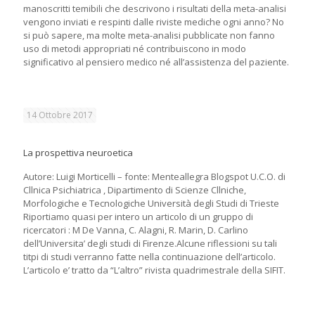
manoscritti temibili che descrivono i risultati della meta-analisi
vengono inviati e respinti dalle riviste mediche ogni anno? No
si può sapere, ma molte meta-analisi pubblicate non fanno
uso di metodi appropriati né contribuiscono in modo
significativo al pensiero medico né all’assistenza del paziente.
14 Ottobre 2017
La prospettiva neuroetica
Autore: Luigi Morticelli – fonte: Menteallegra Blogspot U.C.O. di
Cllnica Psichiatrica , Dipartimento di Scienze Cllniche,
Morfologiche e Tecnologiche Università degli Studi di Trieste
Riportiamo quasi per intero un articolo di un gruppo di
ricercatori : M De Vanna, C. Alagni, R. Marin, D. Carlino
dell’Universita’ degli studi di Firenze.Alcune riflessioni su tali
titpi di studi verranno fatte nella continuazione dell’articolo.
L’articolo e’ tratto da “L’altro” rivista quadrimestrale della SIFIT.