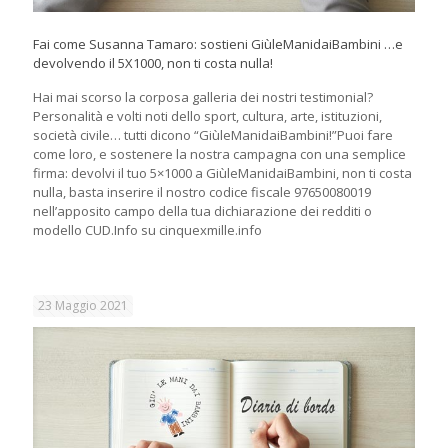
Fai come Susanna Tamaro: sostieni GiùleManidaiBambini …e
devolvendo il 5X1000, non ti costa nulla!
Hai mai scorso la corposa galleria dei nostri testimonial?
Personalità e volti noti dello sport, cultura, arte, istituzioni,
società civile… tutti dicono “GiùleManidaiBambini!”Puoi fare
come loro, e sostenere la nostra campagna con una semplice
firma: devolvi il tuo 5×1000 a GiùleManidaiBambini, non ti costa
nulla, basta inserire il nostro codice fiscale 97650080019
nell’apposito campo della tua dichiarazione dei redditi o
modello CUD.Info su cinquexmille.info
23 Maggio 2021