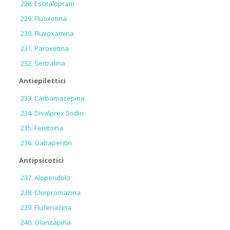
Escitalopram
Fluoxetina
Fluvoxamina
Paroxetina
Sertralina
Antiepilettici
Carbamazepina
Divalprex Sodio
Fenitoina
Gabapentin
Antipsicotici
Aloperidolo
Clorpromazina
Flufenazina
Olanzapina