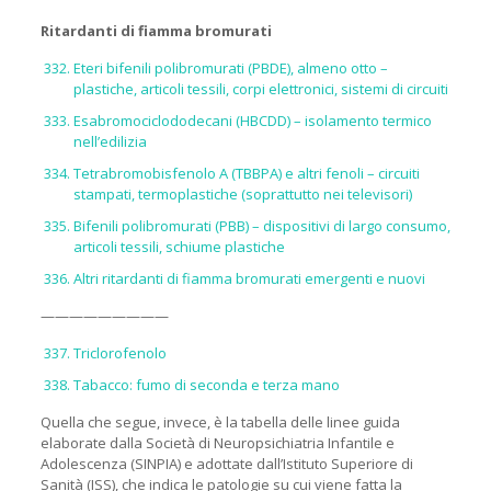
Ritardanti di fiamma bromurati
Eteri bifenili polibromurati (PBDE), almeno otto –
plastiche, articoli tessili, corpi elettronici, sistemi di circuiti
Esabromociclododecani (HBCDD) – isolamento termico
nell’edilizia
Tetrabromobisfenolo A (TBBPA) e altri fenoli – circuiti
stampati, termoplastiche (soprattutto nei televisori)
Bifenili polibromurati (PBB) – dispositivi di largo consumo,
articoli tessili, schiume plastiche
Altri ritardanti di fiamma bromurati emergenti e nuovi
—————————
Triclorofenolo
Tabacco: fumo di seconda e terza mano
Quella che segue, invece, è la tabella delle linee guida
elaborate dalla Società di Neuropsichiatria Infantile e
Adolescenza (SINPIA) e adottate dall’Istituto Superiore di
Sanità (ISS), che indica le patologie su cui viene fatta la