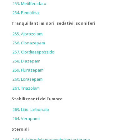
Metilfenidato
Pemolina
Tranquillanti minori, sedativi, sonniferi
Alprazolam
Clonazepam
Clordiazepossido
Diazepam
Flurazepam
Lorazepam
Triazolam
Stabilizzanti dell’umore
Litio carbonato
Verapamil
Steroidi
4-chlorodehydromethyltestosterone