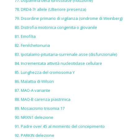
Dopamina beta idrossilase (riduzione)
DRD4-7r allele (
Ulteriore presenza
)
Disordine primario di vigilanza (sindrome di Weinberg)
Distrofia miotonica congenita o giovanile
Emofilia
Fenilchetonuria
Ipotalamo-pituitaria-surrenale asse (disfunzionale)
Incrementata attività nucleotidase cellulare
Lunghezza del cromosoma Y
Malattia di Wilson
MAO-A variante
MAO-B carenza piastrinica
Mosaicismo trisomia 17
NRXN1 delezione
Padre over 45 al momento del concepimento
PARKIN delezione