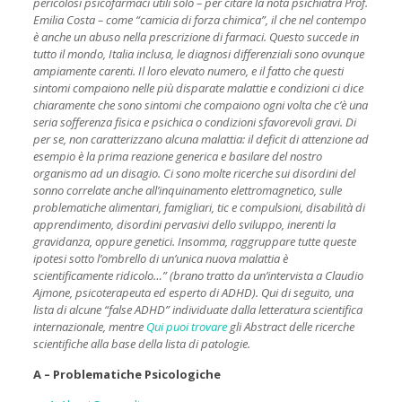
pericolosi psicofarmaci utili solo – per citare la nota psichiatra Prof.
Emilia
Costa – come “camicia di forza chimica”, il che nel contempo
è anche un abuso nella prescrizione di farmaci. Questo succede in
tutto il mondo, Italia inclusa, le diagnosi differenziali sono ovunque
ampiamente carenti. Il loro
elevato numero, e il fatto che questi
sintomi compaiono nelle più disparate malattie e condizioni ci dice
chiaramente che sono sintomi che compaiono ogni volta che c’è una
seria sofferenza fisica e psichica o condizioni sfavorevoli gravi. Di
per se, non caratterizzano alcuna malattia: il deficit di attenzione ad
esempio è la prima reazione generica e basilare del nostro
organismo ad un disagio. Ci sono molte ricerche sui disordini del
sonno correlate anche all’inquinamento elettromagnetico, sulle
problematiche alimentari, famigliari, tic e compulsioni, disabilità di
apprendimento, disordini pervasivi dello sviluppo, inerenti la
gravidanza, oppure genetici. Insomma, raggruppare tutte queste
ipotesi sotto l’ombrello di un’unica nuova malattia è
scientificamente ridicolo…” (brano tratto da un’intervista a Claudio
Ajmone, psicoterapeuta ed esperto di ADHD). Qui di seguito, una
lista di alcune “false ADHD” individuate dalla letteratura scientifica
internazionale, mentre
Qui puoi trovare
gli Abstract delle ricerche
scientifiche alla base della lista di patologie.
A – Problematiche Psicologiche