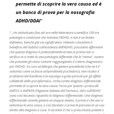
permette di scoprire la vera causa ed è
un banco di prova per la nosografia
ADHD/DDAI
“
“…Ho individuato fino ad ora nella letteratura scientifica 339 tra
patologie e condizioni che mimano l’ADHD, e non è un listato
definitivo, benché già sia significativo. Volendo concedere il
beneficio del dubbio sull’esistenza dell’ADHD, possiamo affermare
che questa diagnosi è potenzialmente errata se prima non si
verifica se si tratti di una patologia differente che la “mima”, ovvero
che presenta gli stessi sintomi raggiungendo il criterio diagnostico
per l’ADHD. Se curo un’allergia che genera iperattività (che ne è il
sintomo) come se fosse un’iperattività psichiatrica, non risolvo il
problema del bambino e lo espongo a gravi pericoli per gli effetti
collaterali dello psicofarmaco. Un’accurata diagnosi differenziale
permette di scoprire la vera causa. Forse per questo i protocolli
dell’ISS e dell’AIFA (l’Agenzia Italiana del Farmaco, ndr) sull’ADHD
sono così lacunosi riguardo la diagnosi differenziale. Una diagnosi
differenziale carente genera un doppio danno, il primo è che non si
individua la vera causa, e così facendo si priva la persona di un suo
diritto alla diagnosi e cura. Il secondo è che si prescrivono potenti e