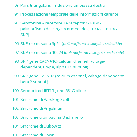
Pars triangularis – riduzione ampiezza destra
Processazione temporale delle informazioni carente
Serotonina – recettore 1A receptor C-1019G
polimorfismo del singolo nucleotide (HTR1A C-1019G
SNP)
SNP cromosoma 3p21 (
polimorfismo
a
singolo nucleotide
)
SNP cromosoma 10q24 (
polimorfismo
a
singolo nucleotide
)
SNP gene CACNA1C (calcium channel, voltage-
dependent, L type, alpha 1C subunit)
SNP gene CACNB2 (calcium channel, voltage-dependent,
beta 2 subunit)
Serotonina HRT1B gene 861G allele
Sindrome di Aarskog-Scott
Sindrome di Angelman
Sindrome cromosoma 8 ad anello
Sindrome di Dubowitz
Sindrome di Down