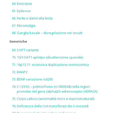
Emicrania
Epilessia
Ferite e danni alla testa
Fibromialgia
Ganglia basale – disregolazione nei circuiti
Genetiche
5 HTT variante
10/3 DAT1 aplotipo (disattenzione spaziale)
16p13.11- eccessiva duplicazione cromosomica
BAIAP2
BDNF variazione rs6265
C-1291G – polimorfismo (rs1800544) nella region
promoter del gene (alpha)2A-adrenoceptor (ADRA2A)
Corpo calloso (anormalità micro e macrostrutturali)
Deficienza della CoA-transferasi dei 3-oxoacidi