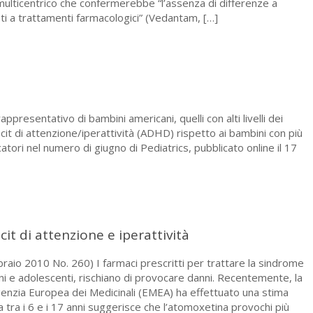
multicentrico che confermerebbe “l’assenza di differenze a
i a trattamenti farmacologici” (Vedantam,
[…]
esentativo di bambini americani, quelli con alti livelli dei
cit di attenzione/iperattività (ADHD) rispetto ai bambini con più
atori nel numero di giugno di Pediatrics, pubblicato online il 17
cit di attenzione e iperattività
io 2010 No. 260) I farmaci prescritti per trattare la sindrome
bini e adolescenti, rischiano di provocare danni. Recentemente, la
Agenzia Europea dei Medicinali (EMEA) ha effettuato una stima
a tra i 6 e i 17 anni suggerisce che l’atomoxetina provochi più