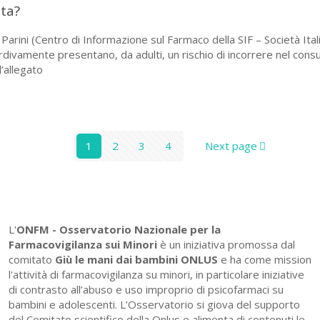
lta?
Parini (Centro di Informazione sul Farmaco della SIF – Società Itali
rdivamente presentano, da adulti, un rischio di incorrere nel cons
l’allegato
1
2
3
4
Next page
L'
ONFM -
Osservatorio Nazionale per la
Farmacovigilanza sui Minori
è un iniziativa promossa dal
comitato
Giù le mani dai bambini ONLUS
e ha come mission
l'attività di farmacovigilanza su minori, in particolare iniziative
di contrasto all’abuso e uso improprio di psicofarmaci su
bambini e adolescenti. L’Osservatorio si giova del supporto
del Comitato scientifico della Onlus e alimenta di contenuti le