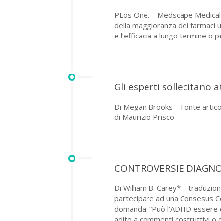
PLos One. – Medscape Medical N
della maggioranza dei farmaci us
e l’efficacia a lungo termine o p
Gli esperti sollecitano 
Di Megan Brooks – Fonte artic
di Maurizio Prisco
CONTROVERSIE DIAGNO
Di William B. Carey* – traduzion
partecipare ad una Consesus Con
domanda: “Può l’ADHD essere c
adito a commenti costruttivi o d