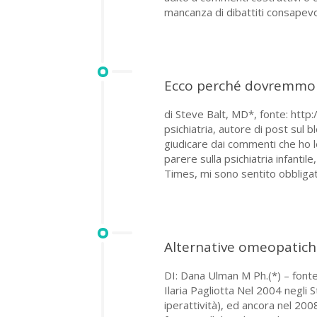
mancanza di dibattiti consapevoli
Ecco perché dovremmo e
di Steve Balt, MD*, fonte: htt
psichiatria, autore di post sul 
giudicare dai commenti che ho le
parere sulla psichiatria infantil
Times, mi sono sentito obbligato
Alternative omeopatich
DI: Dana Ulman M Ph.(*) – font
Ilaria Pagliotta Nel 2004 negli S
iperattività), ed ancora nel 2008