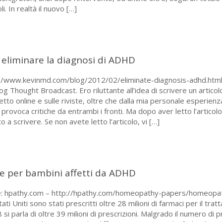
. In realtà il nuovo
[…]
liminare la diagnosi di ADHD
p://www.kevinmd.com/blog/2012/02/eliminate-diagnosis-adhd.html,
blog Thought Broadcast. Ero riluttante all’idea di scrivere un artic
tto online e sulle riviste, oltre che dalla mia personale esperienz
e, provoca critiche da entrambi i fronti. Ma dopo aver letto l’artico
 a scrivere. Se non avete letto l’articolo, vi
[…]
e per bambini affetti da ADHD
e: hpathy.com – http://hpathy.com/homeopathy-papers/homeopathi
tati Uniti sono stati prescritti oltre 28 milioni di farmaci per il t
 si parla di oltre 39 milioni di prescrizioni. Malgrado il numero di 