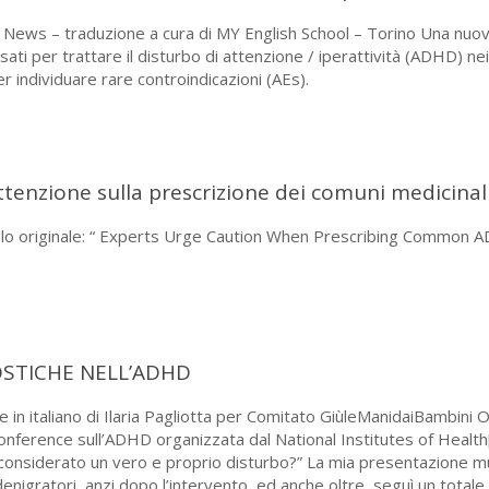
ews – traduzione a cura di MY English School – Torino Una nuova
ati per trattare il disturbo di attenzione / iperattività (ADHD) n
er individuare rare controindicazioni (AEs).
attenzione sulla prescrizione dei comuni medicinal
olo originale: “ Experts Urge Caution When Prescribing Common 
STICHE NELL’ADHD
e in italiano di Ilaria Pagliotta per Comitato GiùleManidaiBambini 
ference sull’ADHD organizzata dal National Institutes of Health[
onsiderato un vero e proprio disturbo?” La mia presentazione mu
enigratori, anzi dopo l’intervento, ed anche oltre, seguì un totale 