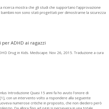
 ricerca mostra che gli studi che supportano l’approvazione
ei bambini non sono stati progettati per dimostrarne la sicurezza
i per ADHD ai ragazzi
ADHD Drug in Kids. Medscape. Nov 26, 2015. Traduzione a cura
Onlus Introduzione Quasi 15 anni fa ho avuto l’onore di
1], con un intervento volto a rispondere alla seguente
oveva numerose critiche in proposito, che non diedero però
silenzio. Da allora fino ad oggi si persevera in una totale