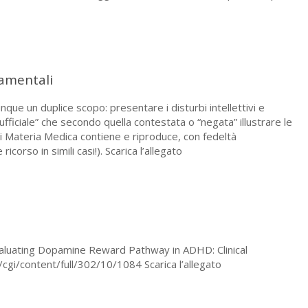
tamentali
ue un duplice scopo: presentare i disturbi intellettivi e
ficiale” che secondo quella contestata o “negata” illustrare le
ui Materia Medica contiene e riproduce, con fedeltà
corso in simili casi!). Scarica l’allegato
Evaluating Dopamine Reward Pathway in ADHD: Clinical
/cgi/content/full/302/10/1084 Scarica l’allegato