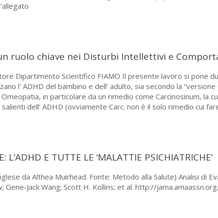
l’allegato
 ruolo chiave nei Disturbi Intellettivi e Compor
ore Dipartimento Scientifico FIAMO Il presente lavoro si pone dunq
ano l’ ADHD del bambino e dell’ adulto, sia secondo la “versione uf
l’ Omeopatia, in particolare da un rimedio come Carcinosinum, la c
salienti dell’ ADHD (ovviamente Carc. non è il solo rimedio cui fare ri
: L’ADHD E TUTTE LE ‘MALATTIE PSICHIATRICHE’
glese da Althea Muirhead. Fonte: Metodo alla Salute) Analisi di 
w; Gene-Jack Wang; Scott H. Kollins; et al. http://jama.amaassn.org