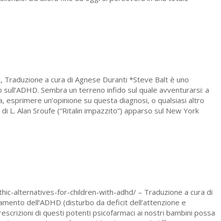
 Traduzione a cura di Agnese Duranti *Steve Balt è uno
olo sull’ADHD. Sembra un terreno infido sul quale avventurarsi: a
a, esprimere un’opinione su questa diagnosi, o qualsiasi altro
lo di L. Alan Sroufe (“Ritalin impazzito”) apparso sul New York
c-alternatives-for-children-with-adhd/ – Traduzione a cura di
rattamento dell’ADHD (disturbo da deficit dell’attenzione e
prescrizioni di questi potenti psicofarmaci ai nostri bambini possa