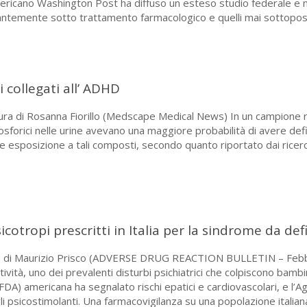
 americano Washington Post ha diffuso un esteso studio federale e 
antemente sotto trattamento farmacologico e quelli mai sottopost
i collegati all’ ADHD
a di Rosanna Fiorillo (Medscape Medical News) In un campione rappr
osforici nelle urine avevano una maggiore probabilità di avere defi
ore esposizione a tali composti, secondo quanto riportato dai ricerc
cotropi prescritti in Italia per la sindrome da defi
ura di Maurizio Prisco (ADVERSE DRUG REACTION BULLETIN – Febbra
ttività, uno dei prevalenti disturbi psichiatrici che colpiscono bam
DA) americana ha segnalato rischi epatici e cardiovascolari, e l’
li psicostimolanti. Una farmacovigilanza su una popolazione italian