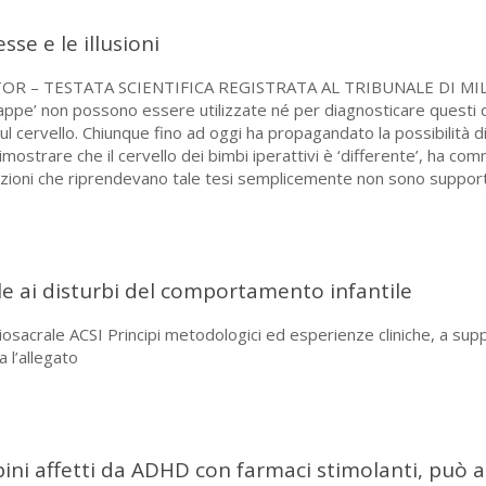
se e le illusioni
FACTOR – TESTATA SCIENTIFICA REGISTRATA AL TRIBUNALE DI 
’ non possono essere utilizzate né per diagnosticare questi d
l cervello. Chiunque fino ad oggi ha propagandato la possibilità d
strare che il cervello dei bimbi iperattivi è ‘differente’, ha com
cazioni che riprendevano tale tesi semplicemente non sono support
le ai disturbi del comportamento infantile
osacrale ACSI Principi metodologici ed esperienze cliniche, a supp
 l’allegato
ini affetti da ADHD con farmaci stimolanti, può a