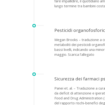
fare impallidire, il quotidiano
lungo termine tra bambini cost
Pesticidi organofosforic
Megan Brooks – traduzione a cur
metaboliti dei pesticidi organof
bassi livelli, indicando una min
maggio. Scarica l’allegato
Sicurezza dei farmaci psi
Panei et. al. – Traduzione a c
da deficit di attenzione e ipera
Food and Drug Administration (F
del rapporto rischi-benefici deg