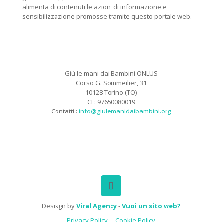
alimenta di contenuti le azioni di informazione e
sensibilizzazione promosse tramite questo portale web.
Giù le mani dai Bambini ONLUS
Corso G. Sommeilier, 31
10128 Torino (TO)
CF: 97650080019
Contatti :
info@giulemanidaibambini.org
Facebook
Vimeo
Desisgn by
Viral Agency
-
Vuoi un sito web?
Privacy Policy
Cookie Policy