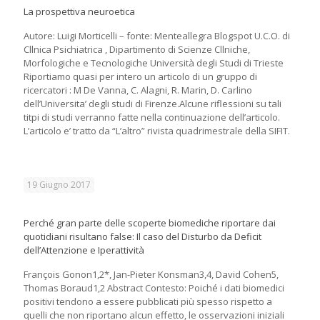
La prospettiva neuroetica
Autore: Luigi Morticelli – fonte: Menteallegra Blogspot U.C.O. di
Cllnica Psichiatrica , Dipartimento di Scienze Cllniche,
Morfologiche e Tecnologiche Università degli Studi di Trieste
Riportiamo quasi per intero un articolo di un gruppo di
ricercatori : M De Vanna, C. Alagni, R. Marin, D. Carlino
dell’Universita’ degli studi di Firenze.Alcune riflessioni su tali
titpi di studi verranno fatte nella continuazione dell’articolo.
L’articolo e’ tratto da “L’altro” rivista quadrimestrale della SIFIT.
19 Giugno 2017
Perché gran parte delle scoperte biomediche riportare dai
quotidiani risultano false: Il caso del Disturbo da Deficit
dell’Attenzione e Iperattività
François Gonon1,2*, Jan-Pieter Konsman3,4, David Cohen5,
Thomas Boraud1,2 Abstract Contesto: Poiché i dati biomedici
positivi tendono a essere pubblicati più spesso rispetto a
quelli che non riportano alcun effetto, le osservazioni iniziali