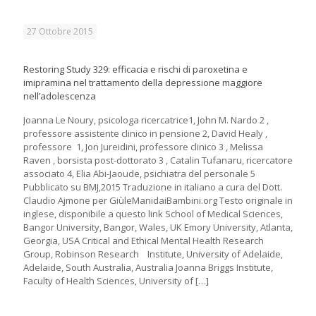
27 Ottobre 2015
Restoring Study 329: efficacia e rischi di paroxetina e
imipramina nel trattamento della depressione maggiore
nell’adolescenza
Joanna Le Noury, psicologa ricercatrice1, John M. Nardo 2 ,
professore assistente clinico in pensione 2, David Healy ,
professore 1, Jon Jureidini, professore clinico 3 , Melissa
Raven , borsista post-dottorato 3 , Catalin Tufanaru, ricercatore
associato 4, Elia Abi-Jaoude, psichiatra del personale 5
Pubblicato su BMJ,2015 Traduzione in italiano a cura del Dott.
Claudio Ajmone per GiùleManidaiBambini.org Testo originale in
inglese, disponibile a questo link School of Medical Sciences,
Bangor University, Bangor, Wales, UK Emory University, Atlanta,
Georgia, USA Critical and Ethical Mental Health Research
Group, Robinson Research Institute, University of Adelaide,
Adelaide, South Australia, Australia Joanna Briggs Institute,
Faculty of Health Sciences, University of
[…]