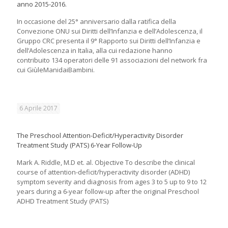
anno 2015-2016.
In occasione del 25° anniversario dalla ratifica della
Convezione ONU sui Diritti dell’Infanzia e dell’Adolescenza, il
Gruppo CRC presenta il 9° Rapporto sui Diritti dell’Infanzia e
dell’Adolescenza in Italia, alla cui redazione hanno
contribuito 134 operatori delle 91 associazioni del network fra
cui GiùleManidaiBambini.
6 Aprile 2017
The Preschool Attention-Deficit/Hyperactivity Disorder
Treatment Study (PATS) 6-Year Follow-Up
Mark A. Riddle, M.D et. al. Objective To describe the clinical
course of attention-deficit/hyperactivity disorder (ADHD)
symptom severity and diagnosis from ages 3 to 5 up to 9 to 12
years during a 6-year follow-up after the original Preschool
ADHD Treatment Study (PATS)