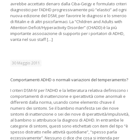
avrebbe accettato denaro dalla Ciba-Geigy e formulato criteri
diagnostici per l’ADHD progressivamente più “elastici” ad ogni
nuova edizione del DSM, per favorire le diagnosi e lo smercio
di Ritalin e di altri psicofarmaci. La “Children and Adults with
Attention Deficit/Hyperactivity Disorder” (CHADD) è la più
importante associazione di supporto per i portatori di ADHD,
vanta nel suo staff
[…]
30 Maggio 2011
Comportamenti ADHD o normali variazioni del temperamento?
I criteri DSM-IV per l’ADHD e la letteratura relativa definiscono i
comportamenti di inattenzione e iperattività come anormali e
differenti dalla norma, usando come elemento chiave il
numero dei sintomi. Se il bambino manifesta sei dei nove
sintomi di inattenzione o sei dei nove di iperattività/impulsività,
al bambino si attribuisce la diagnosi di ADHD. In entrambe le
categorie di sintomi, questi sono etichettati con item del tipo “è
spesso distratto nelle attività quotidiane”, “spesso parla
eccessivamente”. Nessuno ci dice che cosa si intenda per