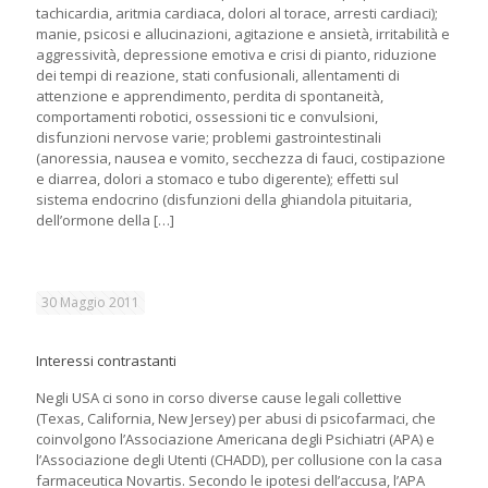
tachicardia, aritmia cardiaca, dolori al torace, arresti cardiaci);
manie, psicosi e allucinazioni, agitazione e ansietà, irritabilità e
aggressività, depressione emotiva e crisi di pianto, riduzione
dei tempi di reazione, stati confusionali, allentamenti di
attenzione e apprendimento, perdita di spontaneità,
comportamenti robotici, ossessioni tic e convulsioni,
disfunzioni nervose varie; problemi gastrointestinali
(anoressia, nausea e vomito, secchezza di fauci, costipazione
e diarrea, dolori a stomaco e tubo digerente); effetti sul
sistema endocrino (disfunzioni della ghiandola pituitaria,
dell’ormone della
[…]
30 Maggio 2011
Interessi contrastanti
Negli USA ci sono in corso diverse cause legali collettive
(Texas, California, New Jersey) per abusi di psicofarmaci, che
coinvolgono l’Associazione Americana degli Psichiatri (APA) e
l’Associazione degli Utenti (CHADD), per collusione con la casa
farmaceutica Novartis. Secondo le ipotesi dell’accusa, l’APA