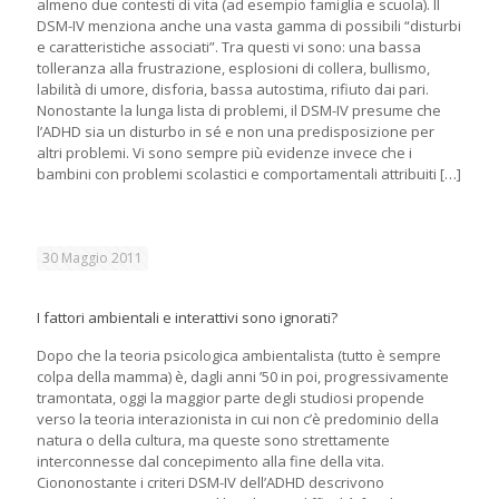
almeno due contesti di vita (ad esempio famiglia e scuola). Il
DSM-IV menziona anche una vasta gamma di possibili “disturbi
e caratteristiche associati”. Tra questi vi sono: una bassa
tolleranza alla frustrazione, esplosioni di collera, bullismo,
labilità di umore, disforia, bassa autostima, rifiuto dai pari.
Nonostante la lunga lista di problemi, il DSM-IV presume che
l’ADHD sia un disturbo in sé e non una predisposizione per
altri problemi. Vi sono sempre più evidenze invece che i
bambini con problemi scolastici e comportamentali attribuiti
[…]
30 Maggio 2011
I fattori ambientali e interattivi sono ignorati?
Dopo che la teoria psicologica ambientalista (tutto è sempre
colpa della mamma) è, dagli anni ’50 in poi, progressivamente
tramontata, oggi la maggior parte degli studiosi propende
verso la teoria interazionista in cui non c’è predominio della
natura o della cultura, ma queste sono strettamente
interconnesse dal concepimento alla fine della vita.
Ciononostante i criteri DSM-IV dell’ADHD descrivono