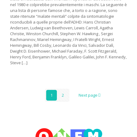
nel 1980 e colpirebbe prevalentemente i maschi. La seguente è
una lista di persone famose che, a torto o a ragione, sono
state ritenute “malate mentali” colpite da sintomatologie
riconducibili a quelle proprie dell’ADHD: Hans Christian
Andersen, Ludwig van Beethoven, Lewis Carroll, Agatha
Christie, Winston Churchill, Stephen W. Hawking , Sergei
Rachmaninov, Mariel Hemingway, I Fratelli Wright, Ernest
Hemingway, Bill Cosby, Leonardo da Vinci, Salvador Dalì,
Dwight D. Eisenhower, Michael Faraday, F. Scott Fitzgerald,
Henry Ford, Benjamin Franklyn, Galileo Galilei, John F. Kennedy,
Steve
[…]
1
2
Next page