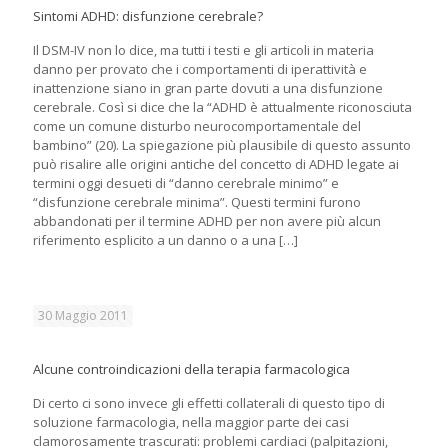
Sintomi ADHD: disfunzione cerebrale?
Il DSM-IV non lo dice, ma tutti i testi e gli articoli in materia
danno per provato che i comportamenti di iperattività e
inattenzione siano in gran parte dovuti a una disfunzione
cerebrale. Così si dice che la “ADHD è attualmente riconosciuta
come un comune disturbo neurocomportamentale del
bambino” (20). La spiegazione più plausibile di questo assunto
può risalire alle origini antiche del concetto di ADHD legate ai
termini oggi desueti di “danno cerebrale minimo” e
“disfunzione cerebrale minima”. Questi termini furono
abbandonati per il termine ADHD per non avere più alcun
riferimento esplicito a un danno o a una
[…]
30 Maggio 2011
Alcune controindicazioni della terapia farmacologica
Di certo ci sono invece gli effetti collaterali di questo tipo di
soluzione farmacologia, nella maggior parte dei casi
clamorosamente trascurati: problemi cardiaci (palpitazioni,