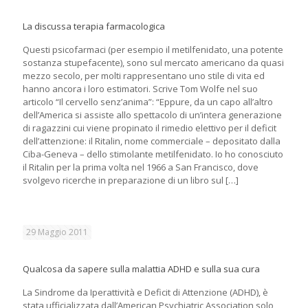
La discussa terapia farmacologica
Questi psicofarmaci (per esempio il metilfenidato, una potente
sostanza stupefacente), sono sul mercato americano da quasi
mezzo secolo, per molti rappresentano uno stile di vita ed
hanno ancora i loro estimatori. Scrive Tom Wolfe nel suo
articolo “Il cervello senz’anima”: “Eppure, da un capo all’altro
dell’America si assiste allo spettacolo di un’intera generazione
di ragazzini cui viene propinato il rimedio elettivo per il deficit
dell’attenzione: il Ritalin, nome commerciale – depositato dalla
Ciba-Geneva – dello stimolante metilfenidato. Io ho conosciuto
il Ritalin per la prima volta nel 1966 a San Francisco, dove
svolgevo ricerche in preparazione di un libro sul
[…]
29 Maggio 2011
Qualcosa da sapere sulla malattia ADHD e sulla sua cura
La Sindrome da Iperattività e Deficit di Attenzione (ADHD), è
stata ufficializzata dall’American Psychiatric Association solo