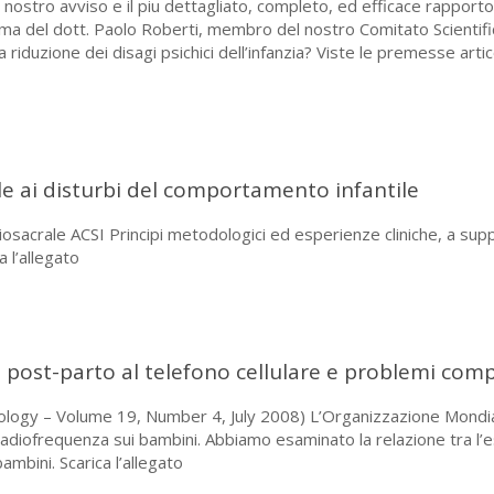
nostro avviso e il piu dettagliato, completo, ed efficace rapporto
firma del dott. Paolo Roberti, membro del nostro Comitato Scienti
la riduzione dei disagi psichici dell’infanzia? Viste le premesse ar
le ai disturbi del comportamento infantile
osacrale ACSI Principi metodologici ed esperienze cliniche, a supp
 l’allegato
 post-parto al telefono cellulare e problemi co
iology – Volume 19, Number 4, July 2008) L’Organizzazione Mondiale
a radiofrequenza sui bambini. Abbiamo esaminato la relazione tra l’
mbini. Scarica l’allegato