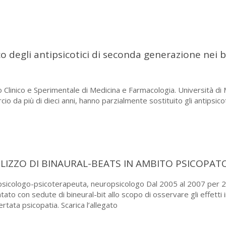
o degli antipsicotici di seconda generazione nei 
o Clinico e Sperimentale di Medicina e Farmacologia. Università di 
io da più di dieci anni, hanno parzialmente sostituito gli antipsico
ILIZZO DI BINAURAL-BEATS IN AMBITO PSICOPA
icologo-psicoterapeuta, neuropsicologo Dal 2005 al 2007 per 22 ca
to con sedute di bineural-bit allo scopo di osservare gli effetti 
tata psicopatia. Scarica l’allegato