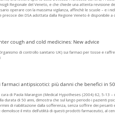
igli Regionale del Veneto, e che chiede una attenta revisione dei
sario operare con la massima vigilanza, affinchè le scuole – e i n
ne precoce dei DSA adottata dalla Regione Veneto è disponibile a q
unter cough and cold medicines: New advice
Organismo di controllo sanitario UK) sui farmaci per tosse e raff
i
farmaci antipsicotici: più danni che benefici in 5
 cura di Paola Marangon (Medical Hypotheses (2004) 62, 5-13 – dif
la durata di 50 anni, dimostra che sul lungo periodo i pazienti psi
ermini di riabilitazione dalla sofferenza, senza soffrire dei pesanti 
emolisce il mito dell’utilità di questi prodotti farmaceutici, al ce