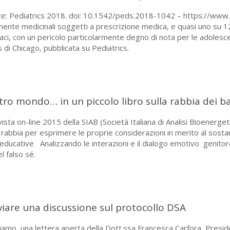
nte: Pediatrics 2018. doi: 10.1542/peds.2018-1042 – https://www
nte medicinali soggetti a prescrizione medica, e quasi uno su 12 d
maci, con un pericolo particolarmente degno di nota per le adolesc
ois di Chicago, pubblicata su Pediatrics.
stro mondo… in un piccolo libro sulla rabbia dei 
vista on-line 2015 della SIAB (Società Italiana di Analisi Bioenerg
a rabbia per esprimere le proprie considerazioni in merito al sos
 educative Analizzando le interazioni e il dialogo emotivo genitore
l falso sé.
viare una discussione sul protocollo DSA
iamo, una lettera aperta della Dott.ssa Francesca Carfora, Presiden