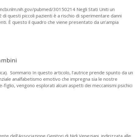
.ncbi.nlm.nih.gov/pubmed/30150214 Negli Stati Uniti un
i questi piccoli pazienti è a rischio di sperimentare danni
enti. È questo il quadro che viene presentato da un’ampia
bambini
etica). Sommario In questo articolo, l’autrice prende spunto da un
tanziale analfabetismo emotivo che impregna sia le nostre
-figlio, vengono esplorati alcuni aspetti dei meccanismi psichici
te dell’Associazione Genitori di Nidi Veneziani, indirizzata alle