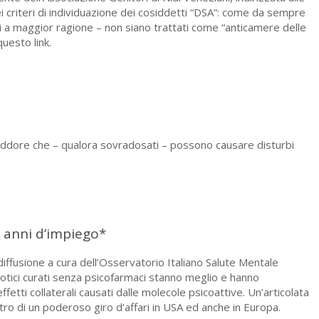
 criteri di individuazione dei cosiddetti “DSA”: come da sempre
idi a maggior ragione – non siano trattati come “anticamere delle
uesto link.
reddore che – qualora sovradosati – possono causare disturbi
0 anni d’impiego*
fusione a cura dell’Osservatorio Italiano Salute Mentale
cotici curati senza psicofarmaci stanno meglio e hanno
effetti collaterali causati dalle molecole psicoattive. Un’articolata
ntro di un poderoso giro d’affari in USA ed anche in Europa.