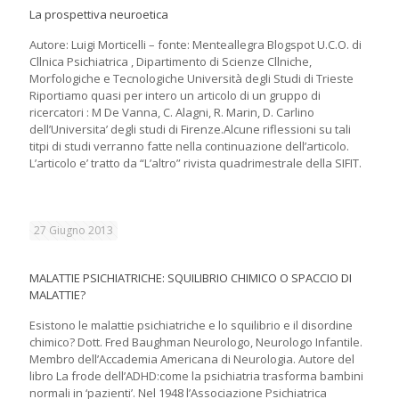
La prospettiva neuroetica
Autore: Luigi Morticelli – fonte: Menteallegra Blogspot U.C.O. di
Cllnica Psichiatrica , Dipartimento di Scienze Cllniche,
Morfologiche e Tecnologiche Università degli Studi di Trieste
Riportiamo quasi per intero un articolo di un gruppo di
ricercatori : M De Vanna, C. Alagni, R. Marin, D. Carlino
dell’Universita’ degli studi di Firenze.Alcune riflessioni su tali
titpi di studi verranno fatte nella continuazione dell’articolo.
L’articolo e’ tratto da “L’altro” rivista quadrimestrale della SIFIT.
27 Giugno 2013
MALATTIE PSICHIATRICHE: SQUILIBRIO CHIMICO O SPACCIO DI
MALATTIE?
Esistono le malattie psichiatriche e lo squilibrio e il disordine
chimico? Dott. Fred Baughman Neurologo, Neurologo Infantile.
Membro dell’Accademia Americana di Neurologia. Autore del
libro La frode dell’ADHD:come la psichiatria trasforma bambini
normali in ‘pazienti’. Nel 1948 l’Associazione Psichiatrica