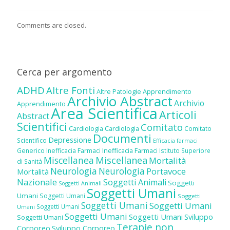
Comments are closed.
Cerca per argomento
ADHD
Altre Fonti
Altre Patologie
Apprendimento
Archivio Abstract
Archivio
Apprendimento
Area Scientifica
Articoli
Abstract
Scientifici
Comitato
Cardiologia
Cardiologia
Comitato
Documenti
Depressione
Scientifico
Efficacia farmaci
Inefficacia Farmaci
Generico
Inefficacia Farmaci
Istituto Superiore
Miscellanea
Miscellanea
Mortalità
di Sanità
Neurologia
Neurologia
Portavoce
Mortalità
Nazionale
Soggetti Animali
Soggetti
Soggetti Animali
Soggetti Umani
Umani
Soggetti Umani
Soggetti
Soggetti Umani
Soggetti Umani
Soggetti Umani
Umani
Soggetti Umani
Soggetti Umani
Sviluppo
Soggetti Umani
Terapie non
Corporeo
Sviluppo Corporeo