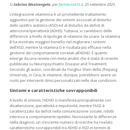
Si
Sabrina Mastrangelo
, per
farmacista33.it
, 25 settembre 2025
L’integrazione vitaminica è un promettente trattamento
aggiuntivo per la gestione dei sintomi associati al disturbo
dello spettro autistico (ASD) ed al disturbo da deficit di
attenzione/iperattività (ADHD). Tuttavia, vi sarebbero delle
differenze a livello di tipologie di vitamine da usare: la vitamina
B ha mostrato maggiori benefici nel migliorare i sintomi
dell’ASD, mentre la vitamina D è risultata più efficace nella
gestione dei comportamenti correlati all’ADHD. È quanto
emerge da una review con meta-analisi che è stata di recente
pubblicata su Neuropsychiatric Disease and Treatment.
Secondo gli autori, coordinati da Yonghui Shen della Zhejiang
University, in Cina, le vitamine, dunque, potrebbero avere un
ruolo per interventi clinici personalizzati nelle due condizioni.
Sintomi e caratteristiche sovrapponibili
A livello di sintomi, l’ADHD si manifesta principalmente con
disattenzione, iperattività e impulsività, mentre l’ASD è
caratterizzato da deficit nella comunicazione sociale, ridotti
interessi e comportamenti ripetitivi. Nonostante le differenze
nella diagnosi, un crescente numero di ricerche ha rivelato
caratteristiche sovrapponibili tra ADHD e ASD in termini di