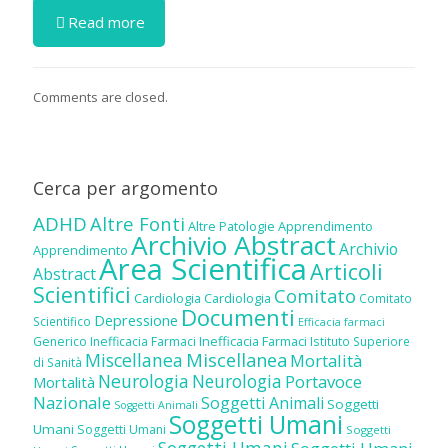
Read more
Comments are closed.
Cerca per argomento
ADHD
Altre Fonti
Altre Patologie
Apprendimento
Archivio Abstract
Archivio
Apprendimento
Area Scientifica
Articoli
Abstract
Scientifici
Comitato
Cardiologia
Cardiologia
Comitato
Documenti
Depressione
Scientifico
Efficacia farmaci
Inefficacia Farmaci
Generico
Inefficacia Farmaci
Istituto Superiore
Miscellanea
Miscellanea
Mortalità
di Sanità
Neurologia
Neurologia
Portavoce
Mortalità
Nazionale
Soggetti Animali
Soggetti
Soggetti Animali
Soggetti Umani
Umani
Soggetti Umani
Soggetti
Soggetti Umani