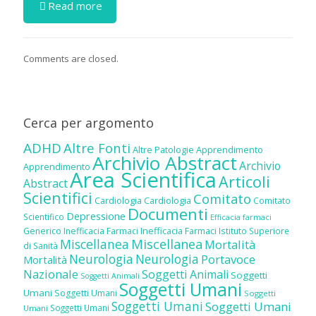
Read more
Comments are closed.
Cerca per argomento
ADHD
Altre Fonti
Altre Patologie
Apprendimento
Archivio Abstract
Archivio
Apprendimento
Area Scientifica
Articoli
Abstract
Scientifici
Comitato
Cardiologia
Cardiologia
Comitato
Documenti
Depressione
Scientifico
Efficacia farmaci
Inefficacia Farmaci
Generico
Inefficacia Farmaci
Istituto Superiore
Miscellanea
Miscellanea
Mortalità
di Sanità
Neurologia
Neurologia
Portavoce
Mortalità
Nazionale
Soggetti Animali
Soggetti
Soggetti Animali
Soggetti Umani
Umani
Soggetti Umani
Soggetti
Soggetti Umani
Soggetti Umani
Soggetti Umani
Umani