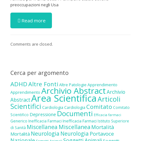
preoccupazioni negli Usa
Read more
Comments are closed.
Cerca per argomento
ADHD
Altre Fonti
Altre Patologie
Apprendimento
Archivio Abstract
Archivio
Apprendimento
Area Scientifica
Articoli
Abstract
Scientifici
Comitato
Cardiologia
Cardiologia
Comitato
Documenti
Depressione
Scientifico
Efficacia farmaci
Inefficacia Farmaci
Generico
Inefficacia Farmaci
Istituto Superiore
Miscellanea
Miscellanea
Mortalità
di Sanità
Neurologia
Neurologia
Portavoce
Mortalità
Nazionale
Soggetti Animali
Soggetti
Soggetti Animali