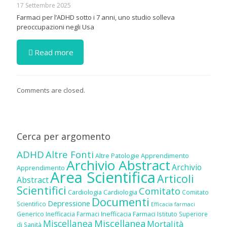
17 Settembre 2025
Farmaci per l’ADHD sotto i 7 anni, uno studio solleva
preoccupazioni negli Usa
Read more
Comments are closed.
Cerca per argomento
ADHD
Altre Fonti
Altre Patologie
Apprendimento
Archivio Abstract
Archivio
Apprendimento
Area Scientifica
Articoli
Abstract
Scientifici
Comitato
Cardiologia
Cardiologia
Comitato
Documenti
Depressione
Scientifico
Efficacia farmaci
Inefficacia Farmaci
Generico
Inefficacia Farmaci
Istituto Superiore
Miscellanea
Miscellanea
Mortalità
di Sanità