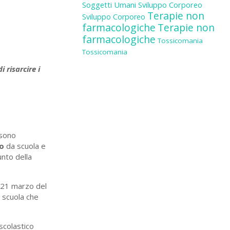
Soggetti Umani
Sviluppo Corporeo
Terapie non
Sviluppo Corporeo
farmacologiche
Terapie non
farmacologiche
Tossicomania
Tossicomania
 risarcire i
ssono
o
da scuola e
unto della
l 21 marzo del
a scuola che
scolastico