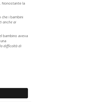
a. Nonostante la
to che i bambini
ti anche ai
del bambino aveva
 una
a difficoltà di