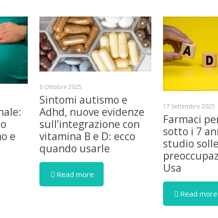
6 Ottobre 2025
Sintomi autismo e
17 Settembre 2025
nale:
Adhd, nuove evidenze
Farmaci pe
lo
sull’integrazione con
sotto i 7 an
mo e
vitamina B e D: ecco
studio soll
quando usarle
preoccupaz
Usa
Read more
Read more