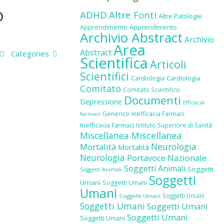
o
ADHD
Altre Fonti
Altre Patologie
Apprendimento
Apprendimento
Archivio Abstract
Archivio
Area
Abstract
Categories
Scientifica
Articoli
Scientifici
Cardiologia
Cardiologia
Comitato
Comitato Scientifico
Documenti
Depressione
Efficacia
Generico
Inefficacia Farmaci
farmaci
Inefficacia Farmaci
Istituto Superiore di Sanità
Miscellanea
Miscellanea
Neurologia
Mortalità
Mortalità
Neurologia
Portavoce Nazionale
Soggetti Animali
Soggetti
Soggetti Animali
Soggetti
Umani
Soggetti Umani
Umani
Soggetti Umani
Soggetti Umani
Soggetti Umani
Soggetti Umani
Soggetti Umani
Soggetti Umani