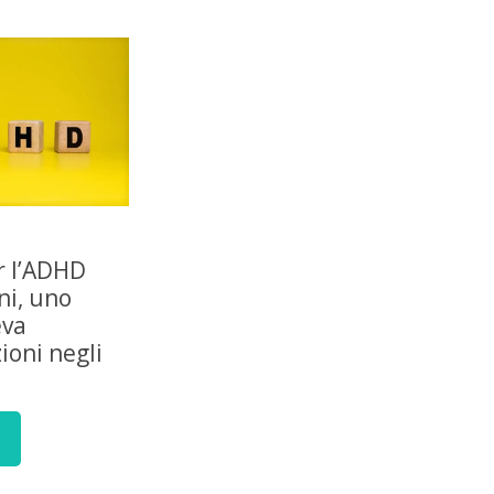
r l’ADHD
ni, uno
eva
ioni negli