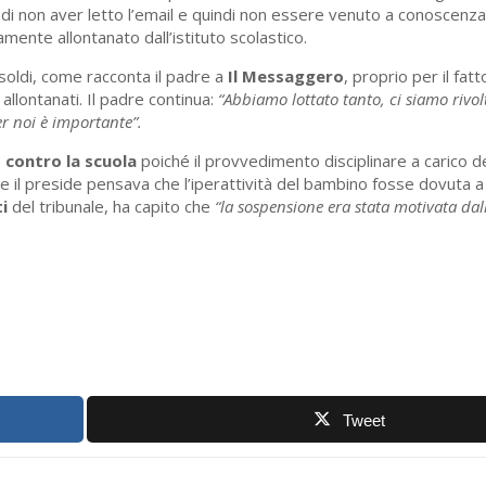
to di non aver letto l’email e quindi non essere venuto a conoscenz
mente allontanato dall’istituto scolastico.
soldi, come racconta il padre a
Il Messaggero
, proprio per il fat
llontanati. Il padre continua:
“Abbiamo lottato tanto, ci siamo rivol
er noi è importante”.
 contro la scuola
poiché il provvedimento disciplinare a carico 
che il preside pensava che l’iperattività del bambino fosse dovuta a
i
del tribunale, ha capito che
“la sospensione era stata motivata dall
Tweet