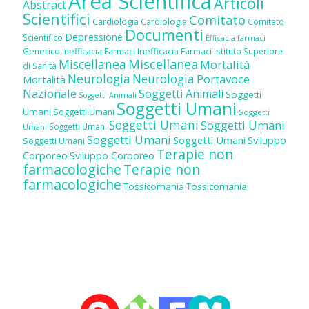
Area Scientifica
Articoli
Abstract
Scientifici
Comitato
Cardiologia
Cardiologia
Comitato
Documenti
Depressione
Scientifico
Efficacia farmaci
Inefficacia Farmaci
Generico
Inefficacia Farmaci
Istituto Superiore
Miscellanea
Miscellanea
Mortalità
di Sanità
Neurologia
Neurologia
Portavoce
Mortalità
Nazionale
Soggetti Animali
Soggetti
Soggetti Animali
Soggetti Umani
Umani
Soggetti Umani
Soggetti
Soggetti Umani
Soggetti Umani
Soggetti Umani
Umani
Soggetti Umani
Soggetti Umani
Sviluppo
Soggetti Umani
Terapie non
Corporeo
Sviluppo Corporeo
farmacologiche
Terapie non
farmacologiche
Tossicomania
Tossicomania