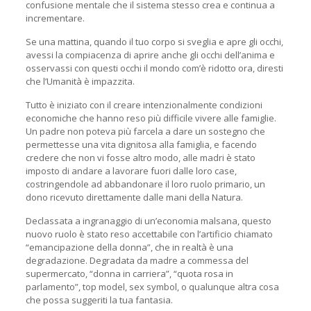
confusione mentale che il sistema stesso crea e continua a
incrementare.
Se una mattina, quando il tuo corpo si sveglia e apre gli occhi,
avessi la compiacenza di aprire anche gli occhi dell’anima e
osservassi con questi occhi il mondo com’è ridotto ora, diresti
che l’Umanità è impazzita.
Tutto è iniziato con il creare intenzionalmente condizioni
economiche che hanno reso più difficile vivere alle famiglie.
Un padre non poteva più farcela a dare un sostegno che
permettesse una vita dignitosa alla famiglia, e facendo
credere che non vi fosse altro modo, alle madri è stato
imposto di andare a lavorare fuori dalle loro case,
costringendole ad abbandonare il loro ruolo primario, un
dono ricevuto direttamente dalle mani della Natura.
Declassata a ingranaggio di un’economia malsana, questo
nuovo ruolo è stato reso accettabile con l’artificio chiamato
“emancipazione della donna”, che in realtà è una
degradazione. Degradata da madre a commessa del
supermercato, “donna in carriera”, “quota rosa in
parlamento”, top model, sex symbol, o qualunque altra cosa
che possa suggeriti la tua fantasia.