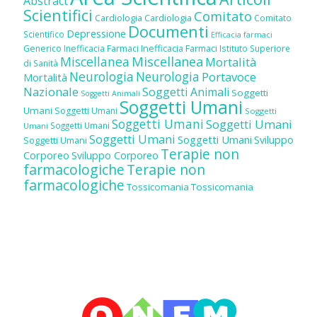
Abstract
Scientifici
Comitato
Cardiologia
Cardiologia
Comitato
Documenti
Depressione
Scientifico
Efficacia farmaci
Inefficacia Farmaci
Generico
Inefficacia Farmaci
Istituto Superiore
Miscellanea
Miscellanea
Mortalità
di Sanità
Neurologia
Neurologia
Portavoce
Mortalità
Nazionale
Soggetti Animali
Soggetti
Soggetti Animali
Soggetti Umani
Umani
Soggetti Umani
Soggetti
Soggetti Umani
Soggetti Umani
Soggetti Umani
Umani
Soggetti Umani
Soggetti Umani
Sviluppo
Soggetti Umani
Terapie non
Corporeo
Sviluppo Corporeo
farmacologiche
Terapie non
farmacologiche
Tossicomania
Tossicomania