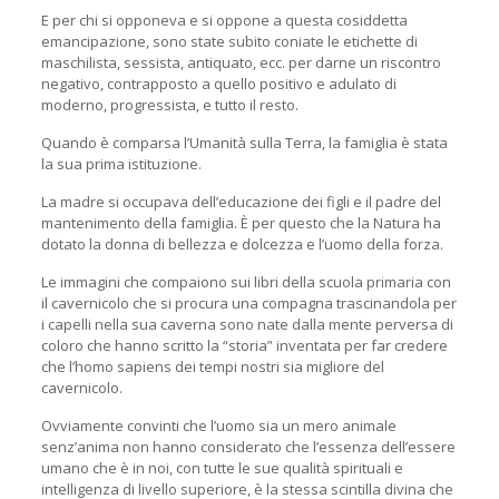
E per chi si opponeva e si oppone a questa cosiddetta
emancipazione, sono state subito coniate le etichette di
maschilista, sessista, antiquato, ecc. per darne un riscontro
negativo, contrapposto a quello positivo e adulato di
moderno, progressista, e tutto il resto.
Quando è comparsa l’Umanità sulla Terra, la famiglia è stata
la sua prima istituzione.
La madre si occupava dell’educazione dei figli e il padre del
mantenimento della famiglia. È per questo che la Natura ha
dotato la donna di bellezza e dolcezza e l’uomo della forza.
Le immagini che compaiono sui libri della scuola primaria con
il cavernicolo che si procura una compagna trascinandola per
i capelli nella sua caverna sono nate dalla mente perversa di
coloro che hanno scritto la “storia” inventata per far credere
che l’homo sapiens dei tempi nostri sia migliore del
cavernicolo.
Ovviamente convinti che l’uomo sia un mero animale
senz’anima non hanno considerato che l’essenza dell’essere
umano che è in noi, con tutte le sue qualità spirituali e
intelligenza di livello superiore, è la stessa scintilla divina che