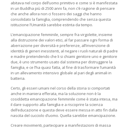
abitava nel corpo dell’uomo primitivo e come si è manifestata
in un Buddha più di 2500 anni fa, non c’è ragione di pensare
che anche allora non ci fossero dei saggi che hanno
consolidato la famiglia, comprendendo che senza questa
istituzione l’Umanità sarebbe estinta da tempo.
L’emancipazione femminile, sempre fra virgolette, insieme
alla distruzione dei valori etici, al far passare ogni forma di
aberrazione per diversità e preferenze, all’invenzione di
identità di generi inesistenti, al negare i ruoli naturali di padre
e madre pretendendo che li si chiami genitore uno e genitore
due, è uno strumento usato dal sistema per distruggere la
famiglia, e ce l’ha quasi fatta, al fine di trasformare l’umanità
in un allevamento intensivo globale al pari degli animali in
batteria.
Certo, gli esseri umani nel corso della storia si comportati
anche in maniera efferata, ma la soluzione non è la
cosiddetta emancipazione femminile come è stata intesa, ma
il dare supporto alla famiglia e a riscoprire la scienza
dell’educazione e questa deve essere messa in atto fin dalla
nascita del cucciolo d’uomo. Quella sarebbe emancipazione.
Creare movimenti, partecipare a manifestazioni di massa