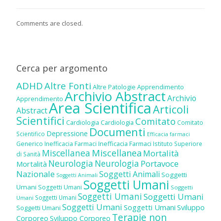
Comments are closed.
Cerca per argomento
ADHD
Altre Fonti
Altre Patologie
Apprendimento
Archivio Abstract
Archivio
Apprendimento
Area Scientifica
Articoli
Abstract
Scientifici
Comitato
Cardiologia
Cardiologia
Comitato
Documenti
Depressione
Scientifico
Efficacia farmaci
Inefficacia Farmaci
Generico
Inefficacia Farmaci
Istituto Superiore
Miscellanea
Miscellanea
Mortalità
di Sanità
Neurologia
Neurologia
Portavoce
Mortalità
Nazionale
Soggetti Animali
Soggetti
Soggetti Animali
Soggetti Umani
Umani
Soggetti Umani
Soggetti
Soggetti Umani
Soggetti Umani
Soggetti Umani
Umani
Soggetti Umani
Soggetti Umani
Sviluppo
Soggetti Umani
Terapie non
Corporeo
Sviluppo Corporeo