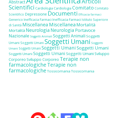
Area Scientifica
Articoli
Abstract
Scientifici
Comitato
Cardiologia
Cardiologia
Comitato
Documenti
Depressione
Scientifico
Efficacia farmaci
Inefficacia Farmaci
Generico
Inefficacia Farmaci
Istituto Superiore
Miscellanea
Miscellanea
Mortalità
di Sanità
Neurologia
Neurologia
Portavoce
Mortalità
Nazionale
Soggetti Animali
Soggetti
Soggetti Animali
Soggetti Umani
Umani
Soggetti Umani
Soggetti
Soggetti Umani
Soggetti Umani
Soggetti Umani
Umani
Soggetti Umani
Soggetti Umani
Sviluppo
Soggetti Umani
Terapie non
Corporeo
Sviluppo Corporeo
farmacologiche
Terapie non
farmacologiche
Tossicomania
Tossicomania