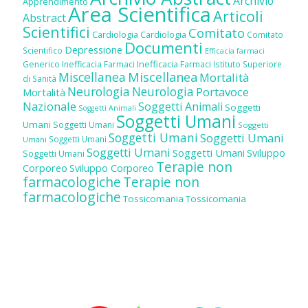
Archivio
Apprendimento
Area Scientifica
Articoli
Abstract
Scientifici
Comitato
Cardiologia
Cardiologia
Comitato
Documenti
Depressione
Scientifico
Efficacia farmaci
Inefficacia Farmaci
Generico
Inefficacia Farmaci
Istituto Superiore
Miscellanea
Miscellanea
Mortalità
di Sanità
Neurologia
Neurologia
Portavoce
Mortalità
Nazionale
Soggetti Animali
Soggetti
Soggetti Animali
Soggetti Umani
Umani
Soggetti Umani
Soggetti
Soggetti Umani
Soggetti Umani
Soggetti Umani
Umani
Soggetti Umani
Soggetti Umani
Sviluppo
Soggetti Umani
Terapie non
Corporeo
Sviluppo Corporeo
farmacologiche
Terapie non
farmacologiche
Tossicomania
Tossicomania