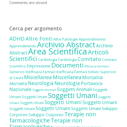
Comments are closed.
Cerca per argomento
ADHD
Altre Fonti
Altre Patologie
Apprendimento
Archivio Abstract
Archivio
Apprendimento
Area Scientifica
Articoli
Abstract
Scientifici
Comitato
Cardiologia
Cardiologia
Comitato
Documenti
Depressione
Scientifico
Efficacia farmaci
Inefficacia Farmaci
Generico
Inefficacia Farmaci
Istituto Superiore
Miscellanea
Miscellanea
Mortalità
di Sanità
Neurologia
Neurologia
Portavoce
Mortalità
Nazionale
Soggetti Animali
Soggetti
Soggetti Animali
Soggetti Umani
Umani
Soggetti Umani
Soggetti
Soggetti Umani
Soggetti Umani
Soggetti Umani
Umani
Soggetti Umani
Soggetti Umani
Sviluppo
Soggetti Umani
Terapie non
Corporeo
Sviluppo Corporeo
farmacologiche
Terapie non
farmacologiche