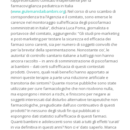
rappresentativo comitato indipendente per la
farmacovigilanza pediatrica in Italia
(
www.giulemanidaibambini.org
). Nel corso di uno scambio di
corrispondenza tra l’Agenzia e il comitato, sono emerse le
carenze nel monitoraggio sull’efficacia degli psicofarmaci
somministrati in Italia”, dichiara Luca Poma, giornalista e
portavoce del comitato, aggiungendo: “Gli studi pre-marketing
e post-marketing per testare la sicurezza ed efficacia dei
farmaci sono carenti, sia per numero di soggetti coinvolti che
per la brevita’ della sperimentazione. Nonostante cio’, le
autorita’ di controllo sanitario italiane a tutt’oggi non hanno
ancora raccolto – in anni di somministrazione di psicofarmaci
ai bambini – dati certi sull’efficacia di questi contestati
prodotti. Ovvero, quali reali benefici hanno apportato ai
minori queste terapie a parte una riduzione artificiale e
transitoria dei sintomi? Quante risorse pubbliche sono state
utilizzate per cure farmacologiche che non risolvono nulla,
ma espongono i minori a rischi, e finiscono per negare ai
soggetti interessati dal disturbo alternative terapeutiche non
farmacologiche, pregiudicate dall’uso continuativo di questi
prodotti? In nessuno degli studi fin qui pubblicati si
espongono dati statistici sull’efficacia di questi farmaci.
Quanti bambini e adolescenti sono stati a tutti gli effetti ‘curati’
in via definitiva in questi anni? Non ci e’ dato saperlo. Manca