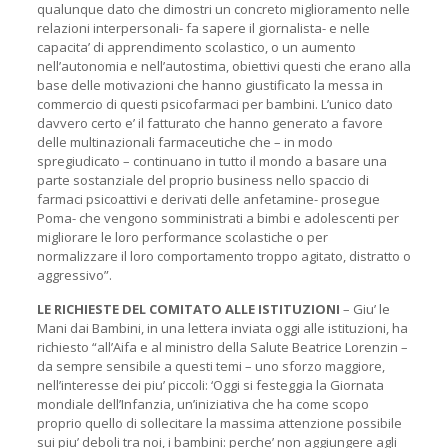
qualunque dato che dimostri un concreto miglioramento nelle
relazioni interpersonali- fa sapere il giornalista- e nelle
capacita’ di apprendimento scolastico, o un aumento
nell’autonomia e nell’autostima, obiettivi questi che erano alla
base delle motivazioni che hanno giustificato la messa in
commercio di questi psicofarmaci per bambini. L’unico dato
davvero certo e’ il fatturato che hanno generato a favore
delle multinazionali farmaceutiche che – in modo
spregiudicato – continuano in tutto il mondo a basare una
parte sostanziale del proprio business nello spaccio di
farmaci psicoattivi e derivati delle anfetamine- prosegue
Poma- che vengono somministrati a bimbi e adolescenti per
migliorare le loro performance scolastiche o per
normalizzare il loro comportamento troppo agitato, distratto o
aggressivo”.
LE RICHIESTE DEL COMITATO ALLE ISTITUZIONI
– Giu’ le
Mani dai Bambini, in una lettera inviata oggi alle istituzioni, ha
richiesto “all’Aifa e al ministro della Salute Beatrice Lorenzin –
da sempre sensibile a questi temi – uno sforzo maggiore,
nell’interesse dei piu’ piccoli: ‘Oggi si festeggia la Giornata
mondiale dell’Infanzia, un’iniziativa che ha come scopo
proprio quello di sollecitare la massima attenzione possibile
sui piu’ deboli tra noi, i bambini: perche’ non aggiungere agli