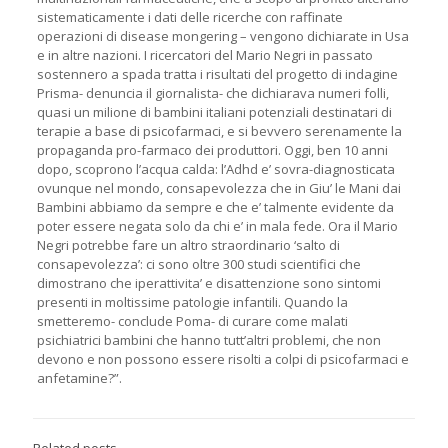
sistematicamente i dati delle ricerche con raffinate
operazioni di disease mongering – vengono dichiarate in Usa
e in altre nazioni. I ricercatori del Mario Negri in passato
sostennero a spada tratta i risultati del progetto di indagine
Prisma- denuncia il giornalista- che dichiarava numeri folli,
quasi un milione di bambini italiani potenziali destinatari di
terapie a base di psicofarmaci, e si bevvero serenamente la
propaganda pro-farmaco dei produttori. Oggi, ben 10 anni
dopo, scoprono l’acqua calda: l’Adhd e’ sovra-diagnosticata
ovunque nel mondo, consapevolezza che in Giu’ le Mani dai
Bambini abbiamo da sempre e che e’ talmente evidente da
poter essere negata solo da chi e’ in mala fede. Ora il Mario
Negri potrebbe fare un altro straordinario ‘salto di
consapevolezza’: ci sono oltre 300 studi scientifici che
dimostrano che iperattivita’ e disattenzione sono sintomi
presenti in moltissime patologie infantili. Quando la
smetteremo- conclude Poma- di curare come malati
psichiatrici bambini che hanno tutt’altri problemi, che non
devono e non possono essere risolti a colpi di psicofarmaci e
anfetamine?”.