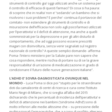
strumenti di controllo gia’ oggi utilizzati anche un sistema per
il controllo di efficacia di questi farmaci? Di cosa si ha paura:
di scoprire che in realta’ non e’ ‘sedando’ un bambino che si
risolvono i suoi problemi? E perche’- continua il portavoce del
comitato- non estendere gli strumenti di controllo e di
misurazione dell’efficacia non solo agli psicofarmaci utilizzati
per l’iperattivita’ e il deficit di attenzione, ma anche a quelli
somministrati per la depressione e per gli altri disturbi di
comportamento, che ad oggi possono essere prescritti
magari con disinvoltura, senza venir segnalati sul registro
nazionale di controllo? A queste semplici domande- afferma
Poma- l’intero ministero per la Salute pare non sapere che
cosa rispondere, mentre rischia di portare su di se la grave
responsabilita’ di un’azione di medicalizzazione in grado di
condizionare il futuro delle nuove generazioni italiane”.
L’ADHD E’ SOVRA-DAGNOSTICATA OVUNQUE NEL
MONDO
– Luca Poma si dice poi “stupito per le straordinarie
doti da camaleonte di centri di ricerca e cura come l’Istituto
Mario Negri di Milano, che si sveglia all’alba del 2015
dichiarando che le percentuali di incidenza dell’iperattivita’ e
deficit di attenzione nei bambini (‘sindrome Adhd’) sono di
molto inferiori alle medie altissime che – su pressione delle
multinazionali farmaceutiche, che a scopo di profitto alterano