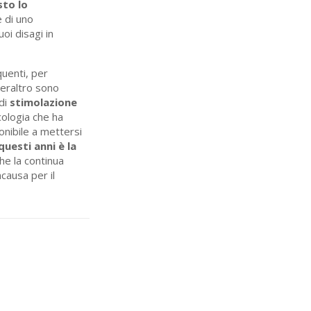
sto lo
 di uno
oi disagi in
quenti, per
 peraltro sono
 di
stimolazione
icologia che ha
onibile a mettersi
uesti anni è la
he la continua
causa per il