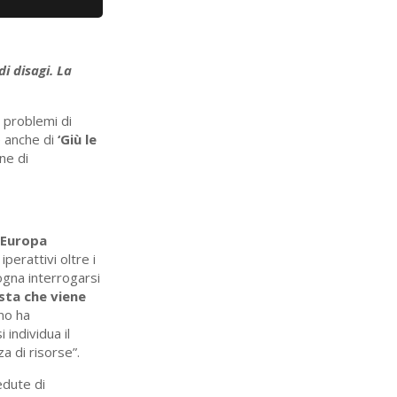
di disagi. La
 problemi di
e anche di
‘Giù le
ne di
a Europa
erattivi oltre i
sogna interrogarsi
sta che viene
no ha
individua il
za di risorse”.
edute di