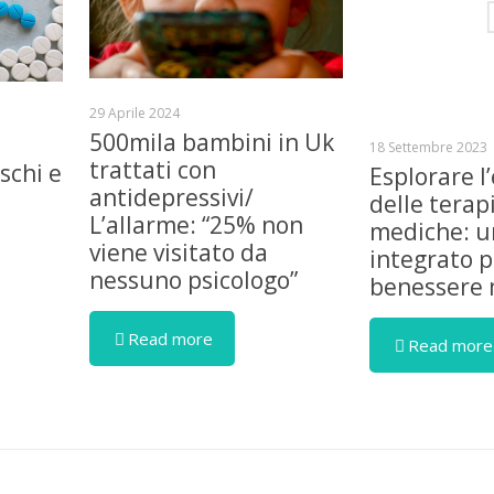
29 Aprile 2024
500mila bambini in Uk
18 Settembre 2023
trattati con
schi e
Esplorare l’
antidepressivi/
delle terap
L’allarme: “25% non
mediche: u
viene visitato da
integrato pe
nessuno psicologo”
benessere 
Read more
Read more