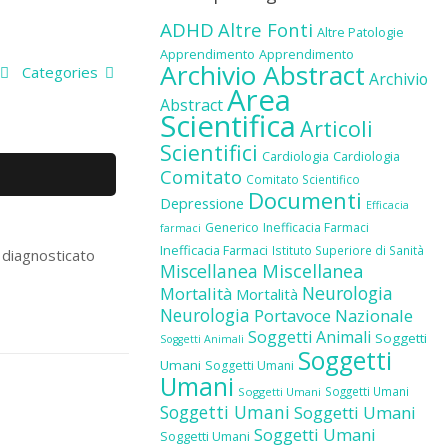
ADHD
Altre Fonti
Altre Patologie
Apprendimento
Apprendimento
Archivio Abstract
Categories
Archivio
Area
Abstract
Scientifica
Articoli
Scientifici
Cardiologia
Cardiologia
Comitato
Comitato Scientifico
Documenti
Depressione
Efficacia
Generico
Inefficacia Farmaci
farmaci
Inefficacia Farmaci
Istituto Superiore di Sanità
u diagnosticato
Miscellanea
Miscellanea
Neurologia
Mortalità
Mortalità
Neurologia
Portavoce Nazionale
Soggetti Animali
Soggetti
Soggetti Animali
Soggetti
Umani
Soggetti Umani
Umani
Soggetti Umani
Soggetti Umani
Soggetti Umani
Soggetti Umani
Soggetti Umani
Soggetti Umani