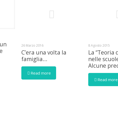
 un
26 Marzo 2016
8 Agosto 2015
se
C’era una volta la
La “Teoria 
famiglia…
nelle scuol
Alcune prec
Read more
Read more