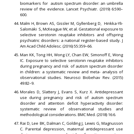
biomarkers for autism spectrum disorder: an umbrella
review of the evidence. Lancet Psychiatr. (2019) 6:590–
600.
Malm H, Brown AS, Gissler M, Gyllenberg D, Hinkka-Yli-
Salomäki S, McKeague IW, et al. Gestational exposure to
selective serotonin reuptake inhibitors and offspring
psychiatric disorders: a national register-based study. J
Am Acad Child Adolesc. (2016) 55:359–66.
Man KK, Tong HH, Wong LY, Chan EW, Simonoff E, Wong
IC. Exposure to selective serotonin reuptake inhibitors
during pregnancy and risk of autism spectrum disorder
in children: a systematic review and meta- analysis of
observational studies. Neurosci Biobehav Rev. (2015)
49:82–9.
Morales D, Slattery J, Evans S, Kurz X. Antidepressant
use during pregnancy and risk of autism spectrum
disorder and attention deficit hyperactivity disorder:
systematic review of observational studies and
methodological considerations. BMC Med. (2018) 16:6.
Rai D, Lee BK, Dalman C, Golding J, Lewis G, Magnusson
C. Parental depression, maternal antidepressant use