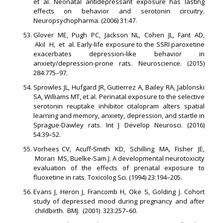
et al. Neonatal antidepressant exposure has lasting
effects on behavior and serotonin circuitry.
Neuropsychopharma. (2006) 31:47.
Glover ME, Pugh PC, Jackson NL, Cohen JL, Fant AD,
Akil H, et al. Early-life exposure to the SSRI paroxetine
exacerbates depression-like behavior in
anxiety/depression-prone rats. Neuroscience. (2015)
284:775–97.
Sprowles JL, Hufgard JR, Gutierrez A, Bailey RA, Jablonski
SA, Williams MT, et al. Perinatal exposure to the selective
serotonin reuptake inhibitor citalopram alters spatial
learning and memory, anxiety, depression, and startle in
Sprague-Dawley rats. Int J Develop Neurosci. (2016)
54:39–52.
Vorhees CV, Acuff-Smith KD, Schilling MA, Fisher JE,
Moran MS, Buelke-Sam J. A developmental neurotoxicity
evaluation of the effects of prenatal exposure to
fluoxetine in rats. Toxicolog Sci. (1994) 23:194–205.
Evans J, Heron J, Francomb H, Oke S, Golding J. Cohort
study of depressed mood during pregnancy and after
childbirth. BMJ. (2001) 323:257–60.