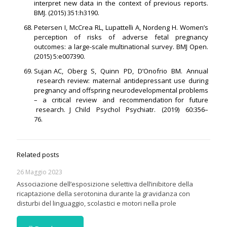
interpret new data in the context of previous reports.
BMJ. (2015) 351:h3190.
Petersen I, McCrea RL, Lupattelli A, Nordeng H. Women’s
perception of risks of adverse fetal pregnancy
outcomes: a large-scale multinational survey. BMJ Open.
(2015) 5:e007390.
Sujan AC, Oberg S, Quinn PD, D’Onofrio BM. Annual
research review: maternal antidepressant use during
pregnancy and offspring neurodevelopmental problems
– a critical review and recommendation for future
research. J Child Psychol Psychiatr. (2019) 60:356–
76.
Related posts
26 Maggio 2023
Associazione dell’esposizione selettiva dell’inibitore della
ricaptazione della serotonina durante la gravidanza con
disturbi del linguaggio, scolastici e motori nella prole