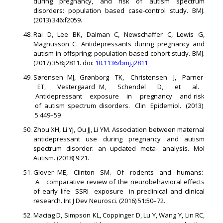
during pregnancy, and risk of autism spectrum
disorders: population based case-control study. BMJ.
(2013) 346:f2059.
Rai D, Lee BK, Dalman C, Newschaffer C, Lewis G,
Magnusson C. Antidepressants during pregnancy and
autism in offspring: population based cohort study. BMJ.
(2017) 358:j2811. doi:
10.1136/bmj.j2811
Sørensen MJ, Grønborg TK, Christensen J, Parner
ET, Vestergaard M, Schendel D, et al.
Antidepressant exposure in pregnancy and risk
of autism spectrum disorders. Clin Epidemiol. (2013)
5:449–59
Zhou XH, Li YJ, Ou JJ, Li YM. Association between maternal
antidepressant use during pregnancy and autism
spectrum disorder: an updated meta- analysis. Mol
Autism. (2018) 9:21.
Glover ME, Clinton SM. Of rodents and humans:
A comparative review of the neurobehavioral effects
of early life SSRI exposure in preclinical and clinical
research. Int J Dev Neurosci. (2016) 51:50–72.
Maciag D, Simpson KL, Coppinger D, Lu Y, Wang Y, Lin RC,