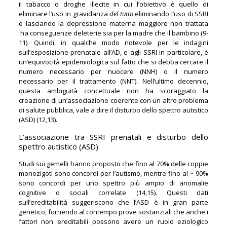
il tabacco o droghe illecite in cui l’obiettivo è quello di
eliminare l’uso in gravidanza
del tutto
eliminando l’uso di SSRI
e lasciando la depressione materna maggiore non trattata
ha conseguenze deleterie sia per la madre che il bambino (9-
11). Quindi, in qualche modo notevole per le indagini
sull’esposizione prenatale all’AD, e agli SSRI in particolare, è
un’equivocità epidemiologica sul fatto che si debba cercare il
numero necessario per nuocere (NNH) o il numero
necessario per il trattamento (NNT). Nell’ultimo decennio,
questa ambiguità concettuale non ha scoraggiato la
creazione di un’associazione coerente con un altro problema
di salute pubblica, vale a dire il disturbo dello spettro autistico
(ASD) (12,13).
L’associazione tra SSRI prenatali e disturbo dello
spettro autistico (ASD)
Studi sui gemelli hanno proposto che fino al 70% delle coppie
monozigoti sono concordi per l’autismo, mentre fino al ~ 90%
sono concordi per uno spettro più ampio di anomalie
cognitive o sociali correlate (14,15). Questi dati
sull’ereditabilità suggeriscono che l’ASD è in gran parte
genetico, fornendo al contempo prove sostanziali che anche i
fattori non ereditabili possono avere un ruolo eziologico