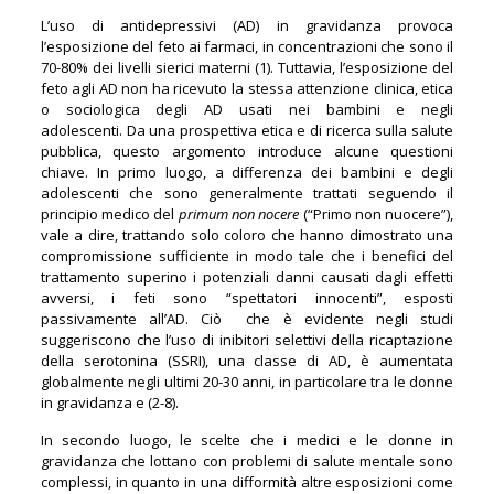
L’uso di antidepressivi (AD) in gravidanza provoca
l’esposizione del feto ai farmaci, in concentrazioni che sono il
70-80% dei livelli sierici materni (1). Tuttavia, l’esposizione del
feto agli AD non ha ricevuto la stessa attenzione clinica, etica
o sociologica degli AD usati nei bambini e negli
adolescenti. Da una prospettiva etica e di ricerca sulla salute
pubblica, questo argomento introduce alcune questioni
chiave. In primo luogo, a differenza dei bambini e degli
adolescenti che sono generalmente trattati seguendo il
principio medico del
primum non nocere
(“Primo non nuocere”),
vale a dire, trattando solo coloro che hanno dimostrato una
compromissione sufficiente in modo tale che i benefici del
trattamento superino i potenziali danni causati dagli effetti
avversi, i feti sono “spettatori innocenti”, esposti
passivamente all’AD. Ciò che è evidente negli studi
suggeriscono che l’uso di inibitori selettivi della ricaptazione
della serotonina (SSRI), una classe di AD, è aumentata
globalmente negli ultimi 20-30 anni, in particolare tra le donne
in gravidanza e (2-8).
In secondo luogo, le scelte che i medici e le donne in
gravidanza che lottano con problemi di salute mentale sono
complessi, in quanto in una difformità altre esposizioni come