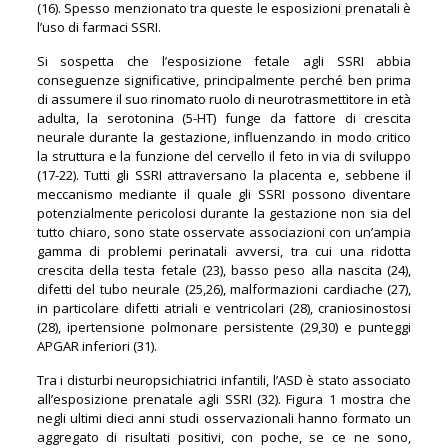
(16). Spesso menzionato tra queste le esposizioni prenatali è
l’uso di farmaci SSRI.
Si sospetta che l’esposizione fetale agli SSRI abbia
conseguenze significative, principalmente perché ben prima
di assumere il suo rinomato ruolo di neurotrasmettitore in età
adulta, la serotonina (5-HT) funge da fattore di crescita
neurale durante la gestazione, influenzando in modo critico
la struttura e la funzione del cervello il feto in via di sviluppo
(17-22). Tutti gli SSRI attraversano la placenta e, sebbene il
meccanismo mediante il quale gli SSRI possono diventare
potenzialmente pericolosi durante la gestazione non sia del
tutto chiaro, sono state osservate associazioni con un’ampia
gamma di problemi perinatali avversi, tra cui una ridotta
crescita della testa fetale (23), basso peso alla nascita (24),
difetti del tubo neurale (25,26), malformazioni cardiache (27),
in particolare difetti atriali e ventricolari (28), craniosinostosi
(28), ipertensione polmonare persistente (29,30) e punteggi
APGAR inferiori (31).
Tra i disturbi neuropsichiatrici infantili, l’ASD è stato associato
all’esposizione prenatale agli SSRI (32). Figura 1 mostra che
negli ultimi dieci anni studi osservazionali hanno formato un
aggregato di risultati positivi, con poche, se ce ne sono,