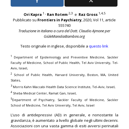
1 ,
2,3
1,4,5
Ori Kapra
Ran Rotem
e
Raz Gross
Pubblicato su
Frontiers in Paychiatry
, 2020, Vol 11, article
555740
Traduzione in italiano a cura del Dott. Claudio Ajmone per
GiùleManidaiBambini.org
Testo originale in inglese, disponibile a
questo link
1
Department of Epidemiology and Preventive Medicine, Sackler
Faculty of Medicine, School of Public Health, Tel Aviv University, Tel-
Aviv, Israel,
2
School of Public Health, Harvard University, Boston, MA, United
States,
3
Morris Kahn Maccabi Health Data Science Institute, Tel-Aviv, Israel,
4
Sheba Medical Center, Ramat Gan, Israel,
5
Department of Psychiatry, Sackler Faculty of Medicine, Sackler
School of Medicine, Tel Aviv University, Tel Aviv, Israel
L’uso di antidepressivi (AD) in generale, e nonostante la
gravidanza, è aumentato a livello globale negli ultimi decenni.
Associazioni con una vasta gamma di esiti avversi perinatali