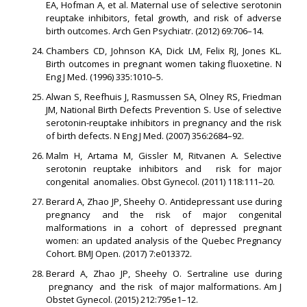
EA, Hofman A, et al. Maternal use of selective serotonin
reuptake inhibitors, fetal growth, and risk of adverse
birth outcomes. Arch Gen Psychiatr. (2012) 69:706–14.
Chambers CD, Johnson KA, Dick LM, Felix RJ, Jones KL.
Birth outcomes in pregnant women taking fluoxetine. N
Eng J Med. (1996) 335:1010–5.
Alwan S, Reefhuis J, Rasmussen SA, Olney RS, Friedman
JM, National Birth Defects Prevention S. Use of selective
serotonin-reuptake inhibitors in pregnancy and the risk
of birth defects. N Eng J Med. (2007) 356:2684–92.
Malm H, Artama M, Gissler M, Ritvanen A. Selective
serotonin reuptake inhibitors and risk for major
congenital anomalies. Obst Gynecol. (2011) 118:111–20.
Berard A, Zhao JP, Sheehy O. Antidepressant use during
pregnancy and the risk of major congenital
malformations in a cohort of depressed pregnant
women: an updated analysis of the Quebec Pregnancy
Cohort. BMJ Open. (2017) 7:e013372.
Berard A, Zhao JP, Sheehy O. Sertraline use during
pregnancy and the risk of major malformations. Am J
Obstet Gynecol. (2015) 212:795e1–12.