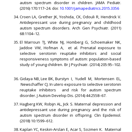
autism spectrum disorder in children. JAMA Pediatr.
(2016) 170:117–24. doi:
10.1001/jamapediatrics.2015.3356
Croen LA, Grether JK, Yoshida, CK, Odouli R, Hendrick V.
Antidepressant use during pregnancy and childhood
autism spectrum disorders. Arch Gen Psychiatr. (2011)
68:1104–12.
El Marroun TJ, White NJ, Homberg G, Schoemaker NK,
Jaddoe VW, Hofman A, et al. Prenatal exposure to
selective serotonin reuptake inhibitors and social
responsiveness symptoms of autism: population-based
study of young children. Br J Psychiatr. (2014) 205:95–102.
Gidaya NB, Lee BK, Burstyn I, Yudell M, Mortensen EL,
Newschaffer CJ. In utero exposure to selective serotonin
reuptake inhibitors and risk for autism spectrum
disorder. J Autism Develop Dis. (2014) 44:2558–67.
Hagberg KW, Robijn AL, Jick S. Maternal depression and
antidepressant use during pregnancy and the risk of
autism spectrum disorder in offspring. Clin Epidemiol.
(2018) 10:1599–612.
Kaplan YC, Keskin-Arslan E, Acar S, Sozmen K. Maternal