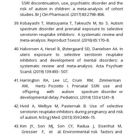
SSRI discontinuation, use, psychiatric disorder and the
risk of autism in children: a meta-analysis of cohort
studies. Br J Clin Pharmacol. (2017) 83:2798–806.
Kobayashi T, Matsuyama T, Takeuchi M, Ito S. Autism
spectrum disorder and prenatal exposure to selective
serotonin reuptake inhibitors: A systematic review and
meta-analysis. Reproduct Toxicol. (2016) 65:170–8.
Halvorsen A, Hesel B, Østergaard SD, Danielsen AA. In
utero exposure to selective serotonin reuptake
inhibitors and development of mental disorders: a
systematic review and meta-analysis. Acta Psychiatr
Scand. (2019) 139:493– 507.
Harrington RA, Lee LC, Crum RM, Zimmerman
AW, Hertz- Picciotto I. Prenatal SSRI use and
offspring with autism spectrum disorder or
developmental delay. Pediatrics. (2014) 133:e1241–8.
Hviid A, Melbye M, Pasternak B. Use of selective
serotonin reuptake inhibitors during pregnancy and risk
of autism. N Eng J Med. (2013) 359:2406–15.
Kim JY, Son MJ, Son CY, Radua J, Eisenhut M,
Gressier F, et al. Environmental risk factors and