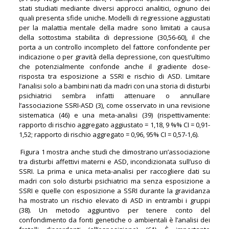
stati studiati mediante diversi approcci analitici, ognuno dei
quali presenta sfide uniche. Modelli di regressione aggiustati
per la malattia mentale della madre sono limitati a causa
della sottostima stabilita di depressione (30,56-60), il che
porta a un controllo incompleto del fattore confondente per
indicazione o per gravità della depressione, con quest’ultimo
che potenzialmente confonde anche il gradiente dose-
risposta tra esposizione a SSRI e rischio di ASD. Limitare
l’analisi solo a bambini nati da madri con una storia di disturbi
psichiatrici sembra infatti attenuare o annullare
l’associazione SSRI-ASD (3), come osservato in una revisione
sistematica (46) e una meta-analisi (39) (rispettivamente:
rapporto di rischio aggregato aggiustato = 1,18, 9 %% CI = 0,91-
1,52; rapporto di rischio aggregato = 0,96, 95% CI = 0,57-1,6).
Figura 1 mostra anche studi che dimostrano un’associazione
tra disturbi affettivi materni e ASD, incondizionata sull’uso di
SSRI. La prima e unica meta-analisi per raccogliere dati su
madri con solo disturbi psichiatrici ma senza esposizione a
SSRI e quelle con esposizione a SSRI durante la gravidanza
ha mostrato un rischio elevato di ASD in entrambi i gruppi
(38). Un metodo aggiuntivo per tenere conto del
confondimento da fonti genetiche o ambientali è l’analisi dei