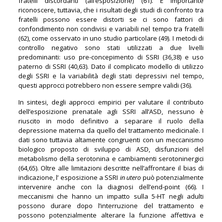
fratelli discordanti (all’esposizione) (61). È importante
riconoscere, tuttavia, che i risultati degli studi di confronto tra
fratelli possono essere distorti se ci sono fattori di
confondimento non condivisi e variabili nel tempo tra fratelli
(62), come osservato in uno studio particolare (49). I metodi di
controllo negativo sono stati utilizzati a due livelli
predominanti: uso pre-concepimento di SSRI (36,38) e uso
paterno di SSRI (40,63). Dato il complicato modello di utilizzo
degli SSRI e la variabilità degli stati depressivi nel tempo,
questi approcci potrebbero non essere sempre validi (36).
In sintesi, degli approcci empirici per valutare il contributo
dell’esposizione prenatale agli SSRI all’ASD, nessuno è
riuscito in modo definitivo a separare il ruolo della
depressione materna da quello del trattamento medicinale. I
dati sono tuttavia altamente congruenti con un meccanismo
biologico proposto di sviluppo di ASD, disfunzioni del
metabolismo della serotonina e cambiamenti serotoninergici
(64,65). Oltre alle limitazioni descritte nell’affrontare il bias di
indicazione, l’ esposizione a SSRI
in utero
può potenzialmente
intervenire anche con la diagnosi dell’end-point (66). I
meccanismi che hanno un impatto sulla 5-HT negli adulti
possono durare dopo l’interruzione del trattamento e
possono potenzialmente alterare la funzione affettiva e