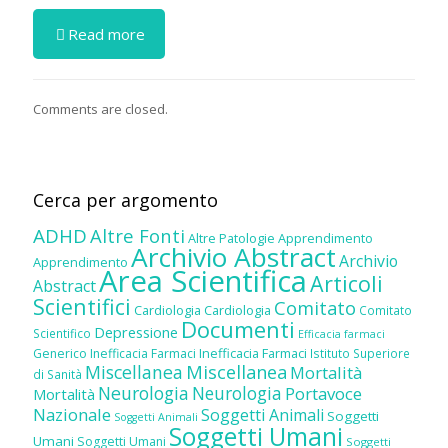
Read more
Comments are closed.
Cerca per argomento
ADHD
Altre Fonti
Altre Patologie
Apprendimento
Archivio Abstract
Archivio
Apprendimento
Area Scientifica
Articoli
Abstract
Scientifici
Comitato
Cardiologia
Cardiologia
Comitato
Documenti
Depressione
Scientifico
Efficacia farmaci
Inefficacia Farmaci
Generico
Inefficacia Farmaci
Istituto Superiore
Miscellanea
Miscellanea
Mortalità
di Sanità
Neurologia
Neurologia
Portavoce
Mortalità
Nazionale
Soggetti Animali
Soggetti
Soggetti Animali
Soggetti Umani
Umani
Soggetti Umani
Soggetti