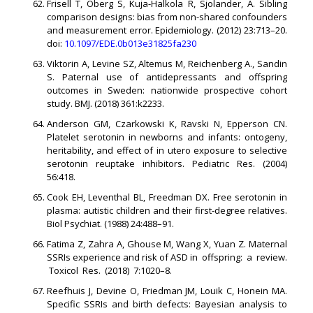
Frisell T, Oberg S, Kuja-Halkola R, Sjolander, A. Sibling
comparison designs: bias from non-shared confounders
and measurement error. Epidemiology. (2012) 23:713–20.
doi:
10.1097/EDE.0b013e31825fa230
Viktorin A, Levine SZ, Altemus M, Reichenberg A., Sandin
S. Paternal use of antidepressants and offspring
outcomes in Sweden: nationwide prospective cohort
study. BMJ. (2018) 361:k2233.
Anderson GM, Czarkowski K, Ravski N, Epperson CN.
Platelet serotonin in newborns and infants: ontogeny,
heritability, and effect of in utero exposure to selective
serotonin reuptake inhibitors. Pediatric Res. (2004)
56:418.
Cook EH, Leventhal BL, Freedman DX. Free serotonin in
plasma: autistic children and their first-degree relatives.
Biol Psychiat. (1988) 24:488–91.
Fatima Z, Zahra A, Ghouse M, Wang X, Yuan Z. Maternal
SSRIs experience and risk of ASD in offspring: a review.
Toxicol Res. (2018) 7:1020–8.
Reefhuis J, Devine O, Friedman JM, Louik C, Honein MA.
Specific SSRIs and birth defects: Bayesian analysis to