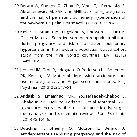
Berard A, Sheehy O, Zhao JP, Vinet E, Bernatsky S,
Abrahamowicz M. SSRI and SNRI use during pregnancy
and the risk of persistent pulmonary hypertension of
the newborn. Br J Clin Pharmacol. (2017) 83:1126–33.
Kieler H, Artama M, Engeland A, Ericsson O, Furu K,
Gissler M, et al. Selective serotonin reuptake inhibitors
during pregnancy and risk of persistent pulmonary
hypertension in the newborn: population based cohort
study from the five Nordic countries. BMJ. (2012)
344:d8012.
Jensen HM, Gron R, Lidegaard O, Pedersen LH, Andersen
PK, Kessing LV. Maternal depression, antidepressant
use in pregnancy and Apgar scores in infants. Br J
Psychiatr. (2013) 202:347–51.
Andalib S, Emamhadi MR, Yousefzadeh-Chabok S,
Shakouri SK, Høilund- Carlsen PF, et al. Maternal SSRI
exposure increases the risk of autistic offspring: a
meta-analysis and systematic review. Eur Psychiatr.
(2017) 45:161–6.
Boukhris T, Sheehy O, Mottron L, Bérard A.
Antidepressant use during pregnancy and the risk of