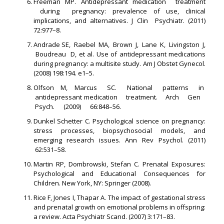
Freeman MP. Antidepressant medication treatment
during pregnancy: prevalence of use, clinical
implications, and alternatives. J Clin Psychiatr. (2011)
72:977–8.
Andrade SE, Raebel MA, Brown J, Lane K, Livingston J,
Boudreau D, et al. Use of antidepressant medications
during pregnancy: a multisite study. Am J Obstet Gynecol.
(2008) 198:194. e1–5.
Olfson M, Marcus SC. National patterns in
antidepressant medication treatment. Arch Gen
Psych. (2009) 66:848–56.
Dunkel Schetter C. Psychological science on pregnancy:
stress processes, biopsychosocial models, and
emerging research issues. Ann Rev Psychol. (2011)
62:531–58.
Martin RP, Dombrowski, Stefan C. Prenatal Exposures:
Psychological and Educational Consequences for
Children. New York, NY: Springer (2008).
Rice F, Jones I, Thapar A. The impact of gestational stress
and prenatal growth on emotional problems in offspring:
a review. Acta Psychiatr Scand. (2007) 3:171–83.