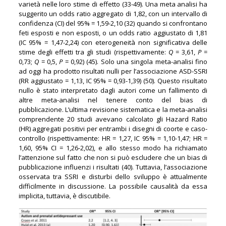
varietà nelle loro stime di effetto (33-49). Una meta analisi ha
suggerito un odds ratio aggregato di 1,82, con un intervallo di
confidenza (CI) del 95% = 1,59-2,10 (32) quando si confrontano
feti esposti e non esposti, o un odds ratio aggiustato di 1,81
(IC 95% = 1,47-2,24) con eterogeneità non significativa delle
stime degli effetti tra gli studi (rispettivamente:
Q
= 3,61,
P
=
0,73;
Q
= 0,5,
P
= 0,92) (45). Solo una singola meta-analisi fino
ad oggi ha prodotto risultati nulli per l’associazione ASD-SSRI
(RR aggiustato = 1,13, IC 95% = 0,93-1,39) (50). Questo risultato
nullo è stato interpretato dagli autori come un fallimento di
altre meta-analisi nel tenere conto del bias di
pubblicazione. L’ultima revisione sistematica e la meta-analisi
comprendente 20 studi avevano calcolato gli Hazard Ratio
(HR) aggregati positivi per entrambi i disegni di coorte e caso-
controllo (rispettivamente: HR = 1,27, IC 95% = 1,10-1,47; HR =
1,60, 95% CI = 1,26-2,02), e allo stesso modo ha richiamato
l’attenzione sul fatto che non si può escludere che un bias di
pubblicazione influenzi i risultati (40). Tuttavia, l’associazione
osservata tra SSRI e disturbi dello sviluppo è attualmente
difficilmente in discussione. La possibile causalità da essa
implicita, tuttavia, è discutibile.