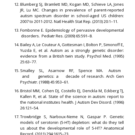
Blumberg SJ, Bramlett MD, Kogan MD, Schieve LA, Jones
JR, Lu MC. Changes in prevalence of parent-reported
autism spectrum disorder in school-aged US children:
2007 to 2011-2012. Natl Health Stat Rep. (2013) 20:1–11.
Fombonne E. Epidemiology of pervasive developmental
disorders. Pediatr Res. (2009) 65:591–8.
Bailey A, Le Couteur A, Gottesman I, Bolton P, Simonoff E,
Yuzda E, et al. Autism as a strongly genetic disorder:
evidence from a British twin study. Psychol Med. (1995)
25:63–77.
Smalley SL, Asarnow RF, Spence MA. Autism
and genetics: a decade of research. Arch Gen
Psychiatr. (1988) 45:953–61.
Bristol MM, Cohen DJ, Costello EJ, Denckla M, Eckberg TJ,
Kallen R, et al. State of the science in autism: report to
the national institutes health. J Autism Dev Disord. (1996)
26:121–54.
Trowbridge S, Narboux-Neme N, Gaspar P. Genetic
models of serotonin (5-HT) depletion: what do they tell
us about the developmental role of 5-HT? Anatomical
Record. (2011) 294:1615–23.