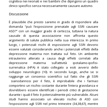
cognitiva nei neonati e nei bambini che dipingono un quadro
clinico specifico senza necessariamente causare autismo.
Discussione
È plausibile che presto saremo in grado di rispondere alla
domanda “può l’esposizione prenatale agli SSRI causare
ASD?” con un maggior grado di certezza, tuttavia la natura
causale di questa associazione non affronta questo
argomento di salute pubblica nella sua interezza. In primo
luogo, i potenziali rischi di esposizione agli SSRI devono
essere valutati considerando anche i potenziali effetti della
depressione materna non trattata sul feto. Un ambiente
intrauterino alterato a causa degli effetti correlati alla
depressione materna sull’attività ipotalamo-ipofisi-
surrenalica (HPA) è stato collegato a esiti avversi dello
sviluppo neurologico (10). In secondo luogo, anche se si
raggiunge un consenso scientifico sul fatto che gli SSRI
sianodannosi per il feto, è improbabile che i farmaci
comportino un rischio costante durante l’intera gravidanza e
dovrebbero essere identificati i periodi critici di gestazione
durante i quali il feto è potenzialmente più vulnerabile. Alcuni
studi hanno associato un elevato rischio di ASD con
l’esposizione agli SSRI nel primo trimestre (34,38,67), mentre