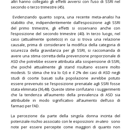
altri hanno collegato gli effetti avversi con l’uso di SSRI nel
secondo o terzo trimestre (45).
Evidenziando quanto sopra, una recente meta-analisi ha
stabilito che, indipendentemente dall’esposizione agli SSRI
del primo trimestre, gli effetti si osservano anche con
l’esposizione del secondo trimestre (40). In terzo luogo, nel
caso (attualmente ipotetico) in cui si trova una relazione
causale, prima di considerare la modifica della categoria di
sicurezza della gravidanza per gli SSRI, si raccomanda di
avere una stima corretta della prevenzione proporzionale di
ASD che potrebbe essere attribuita alla sospensione di SSRI,
che poiché attualmente gli stand risultano essere molto
modesti. Si stima che tra lo 0,6 e il 2% dei casi di ASD negli
studi di coorte basati sulla popolazione avrebbe potuto
essere prevenuto se l’esposizione prenatale agli SSRI fosse
stata eliminata (36,48). Queste stime confutano i suggerimenti
che la tendenza all’aumento della prevalenza di ASD sia
attribuibile in modo significativo all’aumento dell’uso di
farmaci per l’AD.
La percezione da parte della singola donna incinta del
potenziale rischio associato con le esposizioni
in-utero
sono
note per essere percepite come maggiori di quanto non