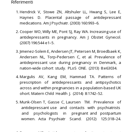
Riferimenti
Hendrick V, Stowe ZN, Altshuler LL, Hwang S, Lee E,
Haynes D. Placental passage of antidepressant
medications. Am J Psychiatr. (2003) 160:993–6.
Cooper WO, Willy ME, Pont SJ, Ray WA. Increasing use of
antidepressants in pregnancy. Am J Obstet Gynecol.
(2007) 196:544 e1–5.
Jimenez-Solem E, Andersen JT, Petersen M, Broedbaek K,
Andersen NL, Torp-Pedersen C, et al. Prevalence of
antidepressant use during pregnancy in Denmark, a
nation-wide cohort study. PLoS ONE. (2013) 8:e63034.
Margulis AV, Kang EM, Hammad TA. Patterns of
prescription of antidepressants and antipsychotics
across and within pregnancies in a population-based UK
ohort. Matern Child Health J. (2014) 8:1742–52.
Munk-Olsen T, Gasse C, Laursen TM. Prevalence of
antidepressant use and contacts with psychiatrists
and psychologists in pregnant and postpartum
women. Acta Psychiatr Scand. (2012) 125:318–24.