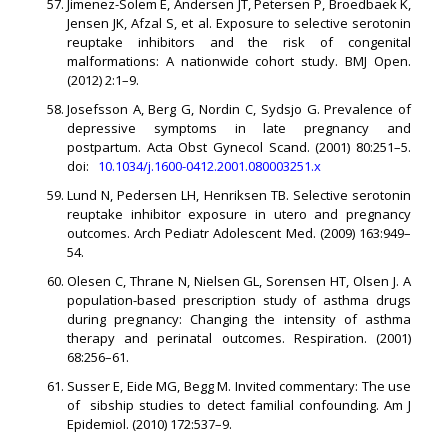
Jimenez-Solem E, Andersen JT, Petersen P, Broedbaek K,
Jensen JK, Afzal S, et al. Exposure to selective serotonin
reuptake inhibitors and the risk of congenital
malformations: A nationwide cohort study. BMJ Open.
(2012) 2:1–9.
Josefsson A, Berg G, Nordin C, Sydsjo G. Prevalence of
depressive symptoms in late pregnancy and
postpartum. Acta Obst Gynecol Scand. (2001) 80:251–5.
doi:
10.1034/j.1600-0412.2001.080003251.x
Lund N, Pedersen LH, Henriksen TB. Selective serotonin
reuptake inhibitor exposure in utero and pregnancy
outcomes. Arch Pediatr Adolescent Med. (2009) 163:949–
54.
Olesen C, Thrane N, Nielsen GL, Sorensen HT, Olsen J. A
population-based prescription study of asthma drugs
during pregnancy: Changing the intensity of asthma
therapy and perinatal outcomes. Respiration. (2001)
68:256–61.
Susser E, Eide MG, Begg M. Invited commentary: The use
of sibship studies to detect familial confounding. Am J
Epidemiol. (2010) 172:537–9.