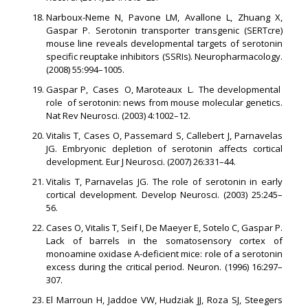
Narboux-Neme N, Pavone LM, Avallone L, Zhuang X,
Gaspar P. Serotonin transporter transgenic (SERTcre)
mouse line reveals developmental targets of serotonin
specific reuptake inhibitors (SSRIs). Neuropharmacology.
(2008) 55:994–1005.
Gaspar P, Cases O, Maroteaux L. The developmental
role of serotonin: news from mouse molecular genetics.
Nat Rev Neurosci. (2003) 4:1002–12.
Vitalis T, Cases O, Passemard S, Callebert J, Parnavelas
JG. Embryonic depletion of serotonin affects cortical
development. Eur J Neurosci. (2007) 26:331–44.
Vitalis T, Parnavelas JG. The role of serotonin in early
cortical development. Develop Neurosci. (2003) 25:245–
56.
Cases O, Vitalis T, Seif I, De Maeyer E, Sotelo C, Gaspar P.
Lack of barrels in the somatosensory cortex of
monoamine oxidase A-deficient mice: role of a serotonin
excess during the critical period. Neuron. (1996) 16:297–
307.
El Marroun H, Jaddoe VW, Hudziak JJ, Roza SJ, Steegers