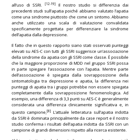
[12-19]
all’uso di SSRI.
Il nostro studio si differenzia dai
precedenti studi sull’apatia poiché abbiamo valutato l’apatia
come una sindrome piuttosto che come un sintomo. Abbiamo
anche utilizzato una scala di valutazione convalidata
specificamente progettata per differenziare la sindrome
dell’apatia dalla depressione.
Il fatto che in questo rapporto siano stati osservati punteggi
elevati su AES-C con tutti gli SSRI suggerisce un’associazione
della sindrome da apatia con gli SSRI come classe. È possibile
che la maggiore proporzione di MDD nel gruppo SSRI possa
in parte spiegare l’associazione con l’apatia. Mentre parte
dell’associazione è spiegata dalla sovrapposizione della
sintomatologia tra depressione e apatia, la differenza nei
punteggi di apatia tra i gruppi potrebbe non essere spiegata
completamente dalla sovrapposizione fenomenologica. Ad
esempio, una differenza di 3,3 punti su AES-C è generalmente
considerata una differenza clinicamente significativa e, in
[8]
questo campione,
L’attuale letteratura sull’apatia indotta
da SSRI è dominata principalmente da case report e il nostro
studio conferma i risultati dell’apatia indotta da SSRI con un
campione di grandi dimensioni rispetto alla ricerca esistente.