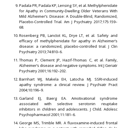
Padala PR, Padala KP, Lensing SY, et al. Methylphenidate
for Apathy in Community-Dwelling Older Veterans With
Mild Alzheimer’s Disease: A Double-Blind, Randomized,
Placebo-Controlled Trial. Am J Psychiatry 2017;175:159–
68.
Rosenberg PB, Lanctot KL, Drye LT, et al. Safety and
efficacy of methylphenidate for apathy in Alzheimer’s
disease: a randomized, placebo-controlled trial. J Clin
Psychiatry 2013;74:810–6.
Thomas P, Clement JP, Hazif-Thomas C, et al. Family,
Alzheimer’s disease and negative symptoms. Int J Geriatr
Psychiatry 2001;16:192–202.
Barnhart WJ, Makela EH, Latocha MJ. SSRI-induced
apathy syndrome: a clinical review. J Psychiatr Pract
2004;10:196–9.
Garland EJ, Baerg EA. Amotivational syndrome
associated with selective serotonin reuptake
inhibitors in children and adolescents. J Child. Adolesc
Psychopharmacol 2001;11:181–6.
George MS, Trimble MR. A fluvoxamine-induced frontal