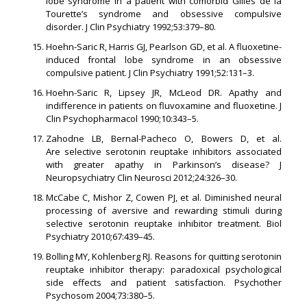
lobe syndrome in a patient with comorbid Gilles de la
Tourette’s syndrome and obsessive compulsive
disorder. J Clin Psychiatry 1992;53:379–80.
Hoehn-Saric R, Harris GJ, Pearlson GD, et al. A fluoxetine-
induced frontal lobe syndrome in an obsessive
compulsive patient. J Clin Psychiatry 1991;52:131–3.
Hoehn-Saric R, Lipsey JR, McLeod DR. Apathy and
indifference in patients on fluvoxamine and fluoxetine. J
Clin Psychopharmacol 1990;10:343–5.
Zahodne LB, Bernal-Pacheco O, Bowers D, et al.
Are selective serotonin reuptake inhibitors associated
with greater apathy in Parkinson’s disease? J
Neuropsychiatry Clin Neurosci 2012;24:326–30.
McCabe C, Mishor Z, Cowen PJ, et al. Diminished neural
processing of aversive and rewarding stimuli during
selective serotonin reuptake inhibitor treatment. Biol
Psychiatry 2010;67:439–45.
Bolling MY, Kohlenberg RJ. Reasons for quitting serotonin
reuptake inhibitor therapy: paradoxical psychological
side effects and patient satisfaction. Psychother
Psychosom 2004;73:380–5.