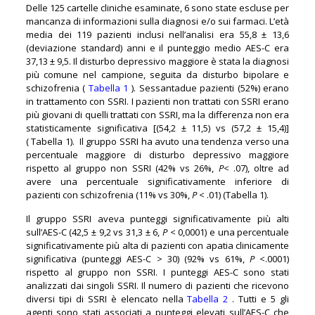
Delle 125 cartelle cliniche esaminate, 6 sono state escluse per
mancanza di informazioni sulla diagnosi e/o sui farmaci. L’età
media dei 119 pazienti inclusi nell’analisi era 55,8 ± 13,6
(deviazione standard) anni e il punteggio medio AES-C era
37,13 ± 9,5. Il disturbo depressivo maggiore è stata la diagnosi
più comune nel campione, seguita da disturbo bipolare e
schizofrenia (
Tabella 1
). Sessantadue pazienti (52%) erano
in trattamento con SSRI. I pazienti non trattati con SSRI erano
più giovani di quelli trattati con SSRI, ma la differenza non era
statisticamente significativa [(54,2 ± 11,5) vs (57,2 ± 15,4)]
( Tabella 1). Il gruppo SSRI ha avuto una tendenza verso una
percentuale maggiore di disturbo depressivo maggiore
rispetto al gruppo non SSRI (42% vs 26%,
P
< .07), oltre ad
avere una percentuale significativamente inferiore di
pazienti con schizofrenia (11% vs 30%,
P
< .01) (Tabella 1).
Il gruppo SSRI aveva punteggi significativamente più alti
sull’AES-C (42,5 ± 9,2 vs 31,3 ± 6,
P
< 0,0001) e una percentuale
significativamente più alta di pazienti con apatia clinicamente
significativa (punteggi AES-C > 30) (92% vs 61%,
P
<.0001)
rispetto al gruppo non SSRI. I punteggi AES-C sono stati
analizzati dai singoli SSRI. Il numero di pazienti che ricevono
diversi tipi di SSRI è elencato nella
Tabella 2
. Tutti e 5 gli
agenti sono stati associati a punteggi elevati sull’AES-C che