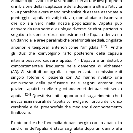
Abbiamo ipotizzato che la sertralina con alcune lievi proprietà
di inibizione della ricaptazione della dopamina oltre all’attività
SSRI potrebbe avere meno probabilità di essere associata a
punteggi di apatia elevati; tuttavia, non abbiamo riscontrato
che ciò sia vero nella nostra popolazione. L’apatia può
derivare da una serie di eziologie diverse. Studi su pazienti in
seguito a lesioni cerebrali dimostrano che l’apatia deriva da
un danno alle aree paralimbiche prefrontali mediali, cingolate
[22]
anteriori e temporali anteriori come l’amigdala.
Anche
gli ictus che coinvolgono l’arto posteriore della capsula
[23]
interna possono causare apatia.
L’apatia è un disturbo
comportamentale frequente nella demenza di Alzheimer
(AD). Gli studi di tomografia computerizzata a emissione di
singolo fotone di pazienti con AD hanno rivelato una
diminuzione della perfusione nelle regioni anteriori nei
pazienti apatici e nelle regioni posteriori dei pazienti senza
[24]
apatia.
Questi risultati supportano il suggerimento che i
meccanismi neurali dell’apatia coinvolgano i circuiti del tronco
cerebrale e del proencefalo che mediano il comportamento
finalizzato.
È noto anche che l’anomalia dopaminergica causa apatia. La
sindrome dell’apatia è stata segnalata dopo un danno alla