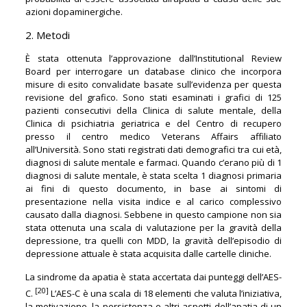
azioni dopaminergiche.
2. Metodi
È stata ottenuta l’approvazione dall’Institutional Review
Board per interrogare un database clinico che incorpora
misure di esito convalidate basate sull’evidenza per questa
revisione del grafico. Sono stati esaminati i grafici di 125
pazienti consecutivi della Clinica di salute mentale, della
Clinica di psichiatria geriatrica e del Centro di recupero
presso il centro medico Veterans Affairs affiliato
all’Università. Sono stati registrati dati demografici tra cui età,
diagnosi di salute mentale e farmaci. Quando c’erano più di 1
diagnosi di salute mentale, è stata scelta 1 diagnosi primaria
ai fini di questo documento, in base ai sintomi di
presentazione nella visita indice e al carico complessivo
causato dalla diagnosi. Sebbene in questo campione non sia
stata ottenuta una scala di valutazione per la gravità della
depressione, tra quelli con MDD, la gravità dell’episodio di
depressione attuale è stata acquisita dalle cartelle cliniche.
La sindrome da apatia è stata accertata dai punteggi dell’AES-
[20]
C.
L’AES-C è una scala di 18 elementi che valuta l’iniziativa,
la motivazione, la persistenza e altri aspetti dell’apatia di un