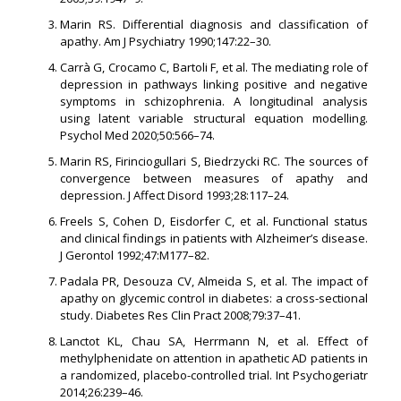
Marin RS. Differential diagnosis and classification of
apathy. Am J Psychiatry 1990;147:22–30.
Carrà G, Crocamo C, Bartoli F, et al. The mediating role of
depression in pathways linking positive and negative
symptoms in schizophrenia. A longitudinal analysis
using latent variable structural equation modelling.
Psychol Med 2020;50:566–74.
Marin RS, Firinciogullari S, Biedrzycki RC. The sources of
convergence between measures of apathy and
depression. J Affect Disord 1993;28:117–24.
Freels S, Cohen D, Eisdorfer C, et al. Functional status
and clinical findings in patients with Alzheimer’s disease.
J Gerontol 1992;47:M177–82.
Padala PR, Desouza CV, Almeida S, et al. The impact of
apathy on glycemic control in diabetes: a cross-sectional
study. Diabetes Res Clin Pract 2008;79:37–41.
Lanctot KL, Chau SA, Herrmann N, et al. Effect of
methylphenidate on attention in apathetic AD patients in
a randomized, placebo-controlled trial. Int Psychogeriatr
2014;26:239–46.