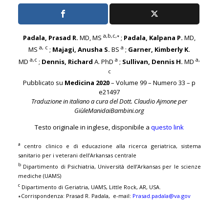
a,b,c,∗
Padala, Prasad R.
MD, MS
;
Padala, Kalpana P.
MD,
a, c
a
MS
;
Majagi, Anusha S.
BS
;
Garner, Kimberly K.
a,c
a
a,
MD
;
Dennis, Richard
A. PhD
;
Sullivan, Dennis H.
MD
c
Pubblicato su
Medicina 2020
– Volume 99 – Numero 33 – p
e21497
Traduzione in italiano a cura del Dott. Claudio Ajmone per
GiùleManidaiBambini.org
Testo originale in inglese, disponibile a
questo link
a
centro clinico e di educazione alla ricerca geriatrica, sistema
sanitario per i veterani dell’Arkansas centrale
b
Dipartimento di Psichiatria, Università dell’Arkansas per le scienze
mediche (UAMS)
c
Dipartimento di Geriatria, UAMS, Little Rock, AR, USA.
∗Corrispondenza: Prasad R. Padala, e-mail:
Prasad.padala@va.gov