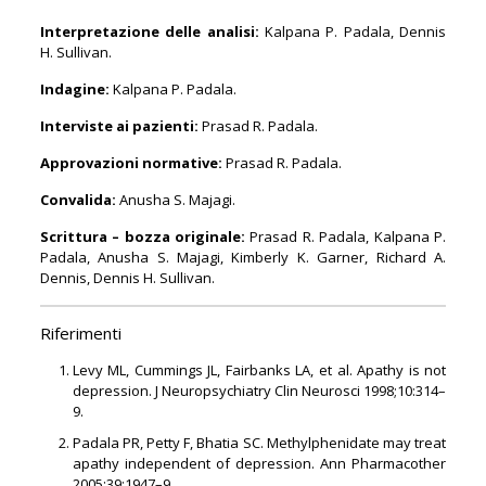
Interpretazione delle analisi:
Kalpana P. Padala, Dennis
H. Sullivan.
Indagine:
Kalpana P. Padala.
Interviste ai pazienti:
Prasad R. Padala.
Approvazioni normative:
Prasad R. Padala.
Convalida:
Anusha S. Majagi.
Scrittura – bozza originale:
Prasad R. Padala, Kalpana P.
Padala, Anusha S. Majagi, Kimberly K. Garner, Richard A.
Dennis, Dennis H. Sullivan.
Riferimenti
Levy ML, Cummings JL, Fairbanks LA, et al. Apathy is not
depression. J Neuropsychiatry Clin Neurosci 1998;10:314–
9.
Padala PR, Petty F, Bhatia SC. Methylphenidate may treat
apathy independent of depression. Ann Pharmacother
2005;39:1947–9.