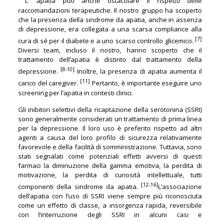
L’ apatia può anche ostacolare il rispetto delle
raccomandazioni terapeutiche. Il nostro gruppo ha scoperto
che la presenza della sindrome da apatia, anche in assenza
di depressione, era collegata a una scarsa compliance alla
[7]
cura di sé per il diabete e a uno scarso controllo glicemico.
Diversi team, incluso il nostro, hanno scoperto che il
trattamento dell’apatia è distinto dal trattamento della
[8-10]
depressione.
Inoltre, la presenza di apatia aumenta il
[11]
carico del caregiver.
Pertanto, è importante eseguire uno
screening per l’apatia in contesti clinici.
Gli inibitori selettivi della ricaptazione della serotonina (SSRI)
sono generalmente considerati un trattamento di prima linea
per la depressione. Il loro uso è preferito rispetto ad altri
agenti a causa del loro profilo di sicurezza relativamente
favorevole e della facilità di somministrazione. Tuttavia, sono
stati segnalati come potenziali effetti avversi di questi
farmaci la diminuzione della gamma emotiva, la perdita di
motivazione, la perdita di curiosità intellettuale, tutti
[12-16]
componenti della sindrome da apatia.
L’associazione
dell’apatia con l’uso di SSRI viene sempre più riconosciuta
come un effetto di classe, a insorgenza rapida, reversibile
con l’interruzione degli SSRI in alcuni casi e