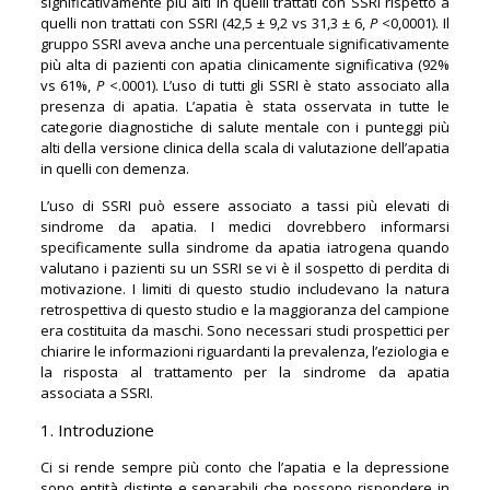
significativamente più alti in quelli trattati con SSRI rispetto a
quelli non trattati con SSRI (42,5 ± 9,2 vs 31,3 ± 6,
P
<0,0001). Il
gruppo SSRI aveva anche una percentuale significativamente
più alta di pazienti con apatia clinicamente significativa (92%
vs 61%,
P
<.0001). L’uso di tutti gli SSRI è stato associato alla
presenza di apatia. L’apatia è stata osservata in tutte le
categorie diagnostiche di salute mentale con i punteggi più
alti della versione clinica della scala di valutazione dell’apatia
in quelli con demenza.
L’uso di SSRI può essere associato a tassi più elevati di
sindrome da apatia. I medici dovrebbero informarsi
specificamente sulla sindrome da apatia iatrogena quando
valutano i pazienti su un SSRI se vi è il sospetto di perdita di
motivazione. I limiti di questo studio includevano la natura
retrospettiva di questo studio e la maggioranza del campione
era costituita da maschi. Sono necessari studi prospettici per
chiarire le informazioni riguardanti la prevalenza, l’eziologia e
la risposta al trattamento per la sindrome da apatia
associata a SSRI.
1. Introduzione
Ci si rende sempre più conto che l’apatia e la depressione
sono entità distinte e separabili che possono rispondere in