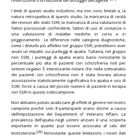
l’interruzione o la riduzione del dosaggio dell’agente.
I limiti di questo studio includono, ma non sono limitati a, la
natura retrospettiva di questo studio, la mancanza di cecità
dei revisori allo stato SSRI, la mancanza di una valutazione di
fattori psicosociali confondenti, fattori di uso di sostanze o
una valutazione di malattie mediche in corso e in
peggioramento . Le differenze nelle categorie diagnostiche,
come i disturbi più affettivi nel gruppo SSRI, potrebbero aver
avuto un impatto sui punteggi di apatia. Tuttavia, nel gruppo
non SSRI, i punteggi di apatia erano bassi nonostante la
percentuale più alta di pazienti con schizofrenia noti per
sintomi negativi. È interessante notare che nella sottoanalisi
dei pazienti con schizofrenia non è stata trovata alcuna
associazione statisticamente significativa tra apatia e uso di
SSRI, forse a causa del piccolo numero di pazienti in terapia
con SSRI in questo sottocampione.
Non abbiamo potuto analizzare gli effetti di genere nel nostro
campione poiché solo 8 partecipanti erano donne a causa
dell’impostazione del Department of Veterans Affairs. La
prevalenza dell’apatia negli uomini anziani è una scoperta
importante in quanto può essere associata al calo del
[28]
testosterone.
Nonostante queste limitazioni, i nostri dati