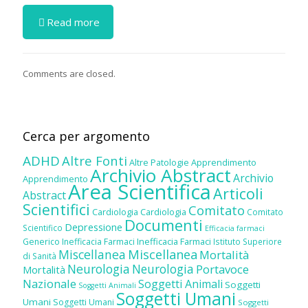
Read more
Comments are closed.
Cerca per argomento
ADHD
Altre Fonti
Altre Patologie
Apprendimento
Archivio Abstract
Archivio
Apprendimento
Area Scientifica
Articoli
Abstract
Scientifici
Comitato
Cardiologia
Cardiologia
Comitato
Documenti
Depressione
Scientifico
Efficacia farmaci
Inefficacia Farmaci
Generico
Inefficacia Farmaci
Istituto Superiore
Miscellanea
Miscellanea
Mortalità
di Sanità
Neurologia
Neurologia
Portavoce
Mortalità
Nazionale
Soggetti Animali
Soggetti
Soggetti Animali
Soggetti Umani
Umani
Soggetti Umani
Soggetti