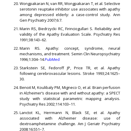
Wongpakaran N, van RR, Wongpakaran T, et al. Selective
serotonin reuptake inhibitor use associates with apathy
among depressed elderly: a case-control study. Ann
Gen Psychiatry 2007;6:7.
Marin RS, Biedrzycki RC, Firinciogullari S. Reliability and
validity of the Apathy Evaluation Scale. Psychiatry Res
1991;38:143–62.
Marin RS. Apathy: concept, syndrome, neural
mechanisms, and treatment. Semin Clin Neuropsychiatry
1996;1:304–14.
PubMed
Starkstein SE, Fedoroff JP, Price TR, et al. Apathy
following cerebrovascular lesions. Stroke 1993;24:1625–
30.
Benoit M, Koulibaly PM, Migneco O, et al. Brain perfusion
in Alzheimer’s disease with and without apathy: a SPECT
study with statistical parametric mapping analysis.
Psychiatry Res 2002;114:103–11.
Lanctot KL, Herrmann N, Black SE, et al. Apathy
associated with Alzheimer disease: use of
dextroamphetamine challenge. Am J Geriatr Psychiatry
2008;16:551–7.