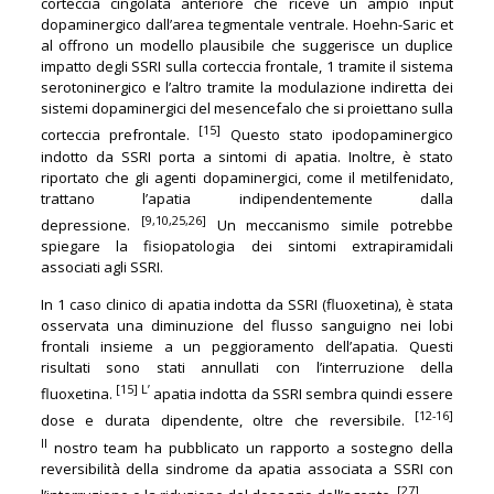
corteccia cingolata anteriore che riceve un ampio input
dopaminergico dall’area tegmentale ventrale. Hoehn-Saric et
al offrono un modello plausibile che suggerisce un duplice
impatto degli SSRI sulla corteccia frontale, 1 tramite il sistema
serotoninergico e l’altro tramite la modulazione indiretta dei
sistemi dopaminergici del mesencefalo che si proiettano sulla
[15]
corteccia prefrontale.
Questo stato ipodopaminergico
indotto da SSRI porta a sintomi di apatia. Inoltre, è stato
riportato che gli agenti dopaminergici, come il metilfenidato,
trattano l’apatia indipendentemente dalla
[9,10,25,26]
depressione.
Un meccanismo simile potrebbe
spiegare la fisiopatologia dei sintomi extrapiramidali
associati agli SSRI.
In 1 caso clinico di apatia indotta da SSRI (fluoxetina), è stata
osservata una diminuzione del flusso sanguigno nei lobi
frontali insieme a un peggioramento dell’apatia. Questi
risultati sono stati annullati con l’interruzione della
[15] L’
fluoxetina.
apatia indotta da SSRI sembra quindi essere
[12-16]
dose e durata dipendente, oltre che reversibile.
Il
nostro team ha pubblicato un rapporto a sostegno della
reversibilità della sindrome da apatia associata a SSRI con
[27]