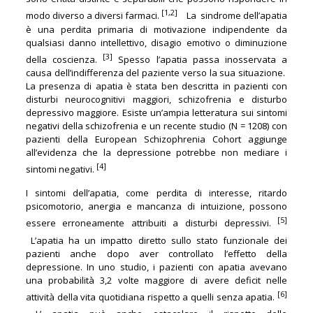
[1,2]
modo diverso a diversi farmaci.
La sindrome dell’apatia
è una perdita primaria di motivazione indipendente da
qualsiasi danno intellettivo, disagio emotivo o diminuzione
[3]
della coscienza.
Spesso l’apatia passa inosservata a
causa dell’indifferenza del paziente verso la sua situazione.
La presenza di apatia è stata ben descritta in pazienti con
disturbi neurocognitivi maggiori, schizofrenia e disturbo
depressivo maggiore. Esiste un’ampia letteratura sui sintomi
negativi della schizofrenia e un recente studio (N = 1208) con
pazienti della European Schizophrenia Cohort aggiunge
all’evidenza che la depressione potrebbe non mediare i
[4]
sintomi negativi.
I sintomi dell’apatia, come perdita di interesse, ritardo
psicomotorio, anergia e mancanza di intuizione, possono
[5]
essere erroneamente attribuiti a disturbi depressivi.
L’apatia ha un impatto diretto sullo stato funzionale dei
pazienti anche dopo aver controllato l’effetto della
depressione. In uno studio, i pazienti con apatia avevano
una probabilità 3,2 volte maggiore di avere deficit nelle
[6]
attività della vita quotidiana rispetto a quelli senza apatia.