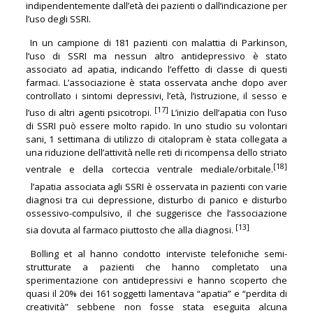
indipendentemente dall’età dei pazienti o dall’indicazione per
l’uso degli SSRI.
In un campione di 181 pazienti con malattia di Parkinson,
l’uso di SSRI ma nessun altro antidepressivo è stato
associato ad apatia, indicando l’effetto di classe di questi
farmaci. L’associazione è stata osservata anche dopo aver
controllato i sintomi depressivi, l’età, l’istruzione, il sesso e
[17]
l’uso di altri agenti psicotropi.
L’inizio dell’apatia con l’uso
di SSRI può essere molto rapido. In uno studio su volontari
sani, 1 settimana di utilizzo di citalopram è stata collegata a
una riduzione dell’attività nelle reti di ricompensa dello striato
[18]
ventrale e della corteccia ventrale mediale/orbitale.
l’apatia associata agli SSRI è osservata in pazienti con varie
diagnosi tra cui depressione, disturbo di panico e disturbo
ossessivo-compulsivo, il che suggerisce che l’associazione
[13]
sia dovuta al farmaco piuttosto che alla diagnosi.
Bolling et al hanno condotto interviste telefoniche semi-
strutturate a pazienti che hanno completato una
sperimentazione con antidepressivi e hanno scoperto che
quasi il 20% dei 161 soggetti lamentava “apatia” e “perdita di
creatività” sebbene non fosse stata eseguita alcuna