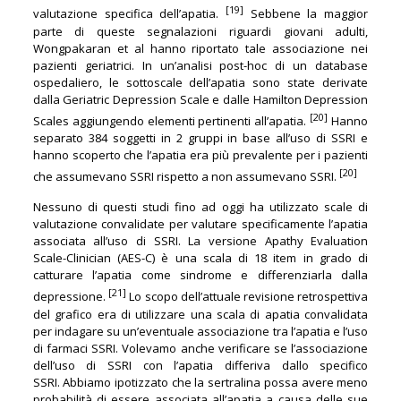
[19]
valutazione specifica dell’apatia.
Sebbene la maggior
parte di queste segnalazioni riguardi giovani adulti,
Wongpakaran et al hanno riportato tale associazione nei
pazienti geriatrici. In un’analisi post-hoc di un database
ospedaliero, le sottoscale dell’apatia sono state derivate
dalla Geriatric Depression Scale e dalle Hamilton Depression
[20]
Scales aggiungendo elementi pertinenti all’apatia.
Hanno
separato 384 soggetti in 2 gruppi in base all’uso di SSRI e
hanno scoperto che l’apatia era più prevalente per i pazienti
[20]
che assumevano SSRI rispetto a non assumevano SSRI.
Nessuno di questi studi fino ad oggi ha utilizzato scale di
valutazione convalidate per valutare specificamente l’apatia
associata all’uso di SSRI. La versione Apathy Evaluation
Scale-Clinician (AES-C) è una scala di 18 item in grado di
catturare l’apatia come sindrome e differenziarla dalla
[21]
depressione.
Lo scopo dell’attuale revisione retrospettiva
del grafico era di utilizzare una scala di apatia convalidata
per indagare su un’eventuale associazione tra l’apatia e l’uso
di farmaci SSRI. Volevamo anche verificare se l’associazione
dell’uso di SSRI con l’apatia differiva dallo specifico
SSRI. Abbiamo ipotizzato che la sertralina possa avere meno
probabilità di essere associata all’apatia a causa delle sue