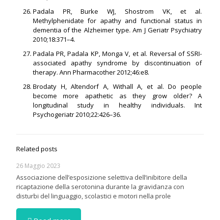
Padala PR, Burke WJ, Shostrom VK, et al.
Methylphenidate for apathy and functional status in
dementia of the Alzheimer type. Am J Geriatr Psychiatry
2010;18:371–4.
Padala PR, Padala KP, Monga V, et al. Reversal of SSRI-
associated apathy syndrome by discontinuation of
therapy. Ann Pharmacother 2012;46:e8.
Brodaty H, Altendorf A, Withall A, et al. Do people
become more apathetic as they grow older? A
longitudinal study in healthy individuals. Int
Psychogeriatr 2010;22:426–36.
Related posts
26 Maggio 2023
Associazione dell’esposizione selettiva dell’inibitore della
ricaptazione della serotonina durante la gravidanza con
disturbi del linguaggio, scolastici e motori nella prole