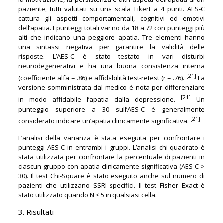
paziente, tutti valutati su una scala Likert a 4 punti. AES-C
cattura gli aspetti comportamentali, cognitivi ed emotivi
dell’apatia. I punteggi totali vanno da 18 a 72 con punteggi più
alti che indicano una peggiore apatia. Tre elementi hanno
una sintassi negativa per garantire la validità delle
risposte. L’AES-C è stato testato in vari disturbi
neurodegenerativi e ha una buona consistenza interna
[21]
(coefficiente alfa = .86) e affidabilità test-retest (r = .76).
La
versione somministrata dal medico è nota per differenziare
[21]
in modo affidabile l’apatia dalla depressione.
Un
punteggio superiore a 30 sull’AES-C è generalmente
[21]
considerato indicare un’apatia clinicamente significativa.
L’analisi della varianza è stata eseguita per confrontare i
punteggi AES-C in entrambi i gruppi. L’analisi chi-quadrato è
stata utilizzata per confrontare la percentuale di pazienti in
ciascun gruppo con apatia clinicamente significativa (AES-C >
30). Il test Chi-Square è stato eseguito anche sul numero di
pazienti che utilizzano SSRI specifici. Il test Fisher Exact è
stato utilizzato quando N ≤ 5 in qualsiasi cella.
3. Risultati