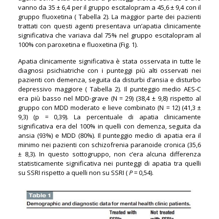
vanno da 35 ± 6,4 per il gruppo escitalopram a 45,6 ± 9,4 con il
gruppo fluoxetina ( Tabella 2). La maggior parte dei pazienti
trattati con questi agenti presentava un’apatia clinicamente
significativa che variava dal 75% nel gruppo escitalopram al
100% con paroxetina e fluoxetina (Fig. 1).
Apatia clinicamente significativa è stata osservata in tutte le
diagnosi psichiatriche con i punteggi più alti osservati nei
pazienti con demenza, seguita da disturbi d’ansia e disturbo
depressivo maggiore ( Tabella 2). Il punteggio medio AES-C
era più basso nel MDD-grave (N = 29) (38,4 ± 9,8) rispetto al
gruppo con MDD moderato e lieve combinato (N = 12) (41,3 ±
9,3) (p = 0,39). La percentuale di apatia clinicamente
significativa era del 100% in quelli con demenza, seguita da
ansia (93%) e MDD (80%). Il punteggio medio di apatia era il
minimo nei pazienti con schizofrenia paranoide cronica (35,6
± 8,3). In questo sottogruppo, non c’era alcuna differenza
statisticamente significativa nei punteggi di apatia tra quelli
su SSRI rispetto a quelli non su SSRI (
P
= 0,54).