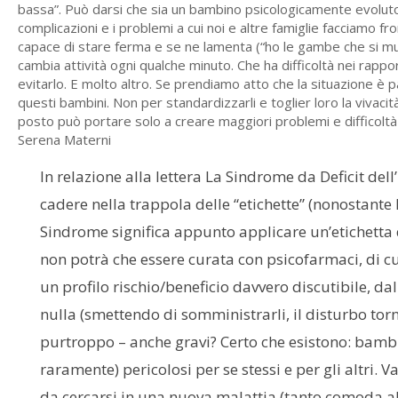
bassa”. Può darsi che sia un bambino psicologicamente evoluto 
complicazioni e i problemi a cui noi e altre famiglie facciamo f
capace di stare ferma e se ne lamenta (“ho le gambe che si mu
cambia attività ogni qualche minuto. Che ha difficoltà nei rappo
evitarlo. E molto altro. Se prendiamo atto che la situazione è
questi bambini. Non per standardizzarli e toglier loro la vivacità
posto può portare solo a creare maggiori problemi e difficoltà d
Serena Materni
In relazione alla lettera La Sindrome da Deficit del
cadere nella trappola delle “etichette” (nonostante l
Sindrome significa appunto applicare un’etichetta 
non potrà che essere curata con psicofarmaci, di
un profilo rischio/beneficio davvero discutibile, d
nulla (smettendo di somministrarli, il disturbo tor
purtroppo – anche gravi? Certo che esistono: bambini
raramente) pericolosi per se stessi e per gli altri.
da cercarsi in una nuova malattia (tanto comoda al 