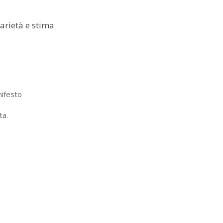
darietà e stima
nifesto
ta.