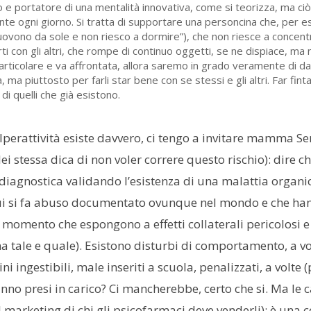
e portatore di una mentalità innovativa, come si teorizza, ma ciò 
ronte ogni giorno. Si tratta di supportare una personcina che, per 
ovono da sole e non riesco a dormire”), che non riesce a concentr
rti con gli altri, che rompe di continuo oggetti, se ne dispiace, ma
 particolare e va affrontata, allora saremo in grado veramente di 
, ma piuttosto per farli star bene con se stessi e gli altri. Far fint
i quelli che già esistono.
l’Iperattività esiste davvero, ci tengo a invitare mamma S
ei stessa dica di non voler correre questo rischio): dire ch
diagnostica validando l’esistenza di una malattia organi
 cui si fa abuso documentato ovunque nel mondo e che h
al momento che espongono a effetti collaterali pericolosi 
na tale e quale). Esistono disturbi di comportamento, a vo
 ingestibili, male inseriti a scuola, penalizzati, a volte 
 Vanno presi in carico? Ci mancherebbe, certo che si. Ma le
marketing di chi gli psicofarmaci deve venderli): è una c