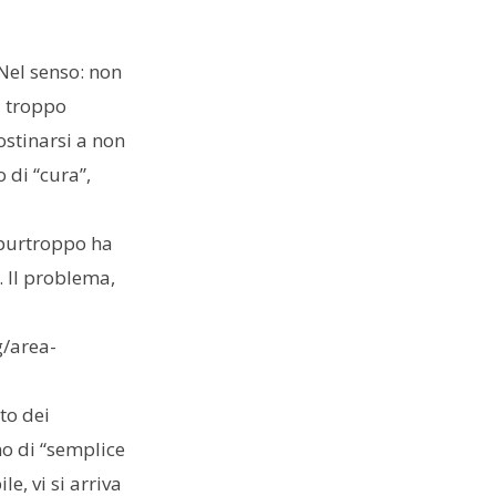
 Nel senso: non
a troppo
ostinarsi a non
 di “cura”,
e purtroppo ha
 Il problema,
/area-
to dei
o di “semplice
e, vi si arriva