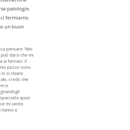
erse patologie.
 ci fermiamo
emo un buon
fica pensare “Mio
a può darsi che mi
 ai farmaci. Il
l mio pezzo sono
 lo si chiami
rale, credo che
versi
segnandogli
 spacciata quasi
ece mi sento
i hanno e