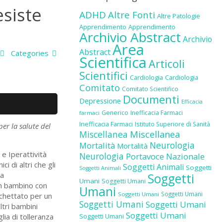
esiste
ADHD
Altre Fonti
Altre Patologie
Apprendimento
Apprendimento
Archivio Abstract
Archivio
Area
Abstract
Categories
Scientifica
Articoli
Scientifici
Cardiologia
Cardiologia
Comitato
Comitato Scientifico
Documenti
Depressione
Efficacia
Generico
Inefficacia Farmaci
farmaci
Inefficacia Farmaci
Istituto Superiore di Sanità
er la salute del
Miscellanea
Miscellanea
Neurologia
Mortalità
Mortalità
 e Iperattività
Neurologia
Portavoce Nazionale
 di altri che gli
Soggetti Animali
Soggetti
Soggetti Animali
la
Soggetti
Umani
Soggetti Umani
 un bambino con
Umani
Soggetti Umani
Soggetti Umani
ichettato per un
Soggetti Umani
Soggetti Umani
ltri bambini
Soggetti Umani
lia di tolleranza
Soggetti Umani