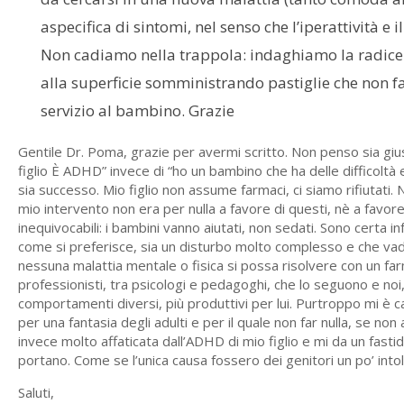
aspecifica di sintomi, nel senso che l’iperattività e 
Non cadiamo nella trappola: indaghiamo la radice
alla superficie somministrando pastiglie che non f
servizio al bambino. Grazie
Gentile Dr. Poma, grazie per avermi scritto. Non penso sia giu
figlio È ADHD” invece di “ho un bambino che ha delle difficoltà
sia successo. Mio figlio non assume farmaci, ci siamo rifiutati. 
mio intervento non era per nulla a favore di questi, nè a favor
inequivocabili: i bambini vanno aiutati, non sedati. Sono certa in
come si preferisce, sia un disturbo molto complesso e che vada
nessuna malattia mentale o fisica si possa risolvere con un fa
professionisti, tra psicologi e pedagoghi, che lo seguono e noi
comportamenti diversi, più produttivi per lui. Purtroppo mi è ca
per una fantasia degli adulti e per il quale non far nulla, se 
invece molto affaticata dall’ADHD di mio figlio e mi da un fast
portano. Come se l’unica causa fossero dei genitori un po’ intolle
Saluti,