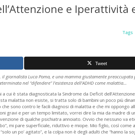
l’Attenzione e Iperattività 
Tags
Tweet
ce, il giornalista Luca Poma, e una mamma giustamente preoccupata p
eterminata nel “difendere” l’esistenza dell’ADHD come malattia…
ini a cui è stata diagnosticata la Sindrome da Deficit dell’Attenzione
 malattia non esiste, si tratta solo di bambini un poco più dinamici
 che sono contro le facili diagnosi di malattia e che mi oppongo al
oni gravi e per un tempo limitato, vorrei dire la mia da madre di
nvenzione di qualche psichiatra annoiato. Ovvio che nessuno va et
bo”, mi pare superficiale, riduttivo e miope. Mio figlio, così come a
lo un po’ agitato”, e la colpa non è degli adulti che “hanno la sog