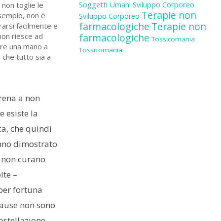
Soggetti Umani
non toglie le
Sviluppo Corporeo
Terapie non
esempio, non è
Sviluppo Corporeo
farmacologiche
Terapie non
arsi facilmente e
 non riesce ad
farmacologiche
Tossicomania
dare una mano a
Tossicomania
a che tutto sia a
erena a non
e esiste la
ca, che quindi
anno dimostrato
e non curano
lte –
(per fortuna
 cause non sono
ostellazione