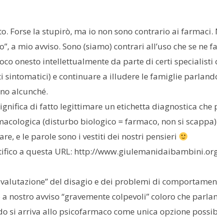
to. Forse la stupirò, ma io non sono contrario ai farmaci.
”, a mio avviso. Sono (siamo) contrari all’uso che se ne f
o onesto intellettualmente da parte di certi specialisti 
 sintomatici) e continuare a illudere le famiglie parlando
ano alcunché.
ignifica di fatto legittimare un etichetta diagnostica ch
acologica (disturbo biologico = farmaco, non si scappa).
e, e le parole sono i vestiti dei nostri pensieri
ntifico a questa URL:
http://www.giulemanidaibambini.org
ttovalutazione” del disagio e dei problemi di comportamen
a nostro avviso “gravemente colpevoli” coloro che parlan
do si arriva allo psicofarmaco come unica opzione possibil