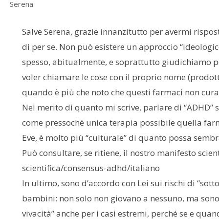
Serena
Salve Serena, grazie innanzitutto per avermi rispos
di per se. Non può esistere un approccio “ideologico
spesso, abitualmente, e soprattutto giudichiamo poc
voler chiamare le cose con il proprio nome (prodotti
quando è più che noto che questi farmaci non cur
Nel merito di quanto mi scrive, parlare di “ADHD” s
come pressoché unica terapia possibile quella farm
Eve, è molto più “culturale” di quanto possa sembrar
Può consultare, se ritiene, il nostro manifesto scie
scientifica/consensus-adhd/italiano
In ultimo, sono d’accordo con Lei sui rischi di “so
bambini: non solo non giovano a nessuno, ma sono 
vivacità” anche per i casi estremi, perché se e quan