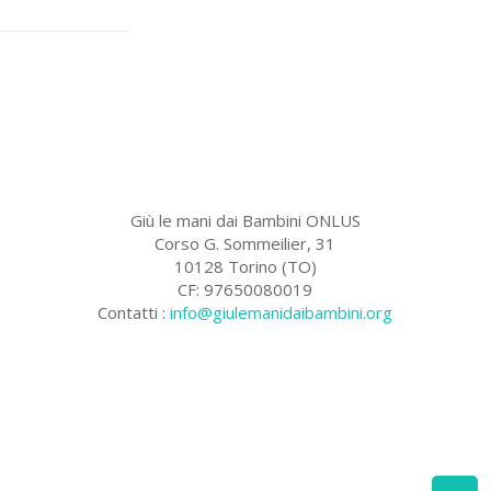
Giù le mani dai Bambini ONLUS
Corso G. Sommeilier, 31
10128 Torino (TO)
CF: 97650080019
Contatti :
info@giulemanidaibambini.org
Facebook
Vimeo