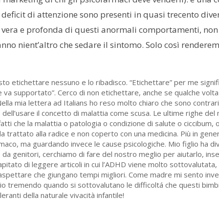
il deficit di attenzione sono presenti in quasi trecento div
 vera e profonda di questi anormali comportamenti, non
anno nient’altro che sedare il sintomo. Solo così render
sto etichettare nessuno e lo ribadisco. “Etichettare” per me signi
 e va supportato”. Cerco di non etichettare, anche se qualche volt
Nella mia lettera ad Italians ho reso molto chiaro che sono contraria
e dell’usare il concetto di malattia come scusa. Le ultime righe de
fatti che la malattia o patologia o condizione di salute o ciccibum, o
 trattato alla radice e non coperto con una medicina. Più in gene
rmaco, ma guardando invece le cause psicologiche. Mio figlio ha di
, da genitori, cerchiamo di fare del nostro meglio per aiutarlo, in
pitato di leggere articoli in cui l’ADHD viene molto sottovalutata,
non aspettare che giungano tempi migliori. Come madre mi sento inv
idio tremendo quando si sottovalutano le difficoltá che questi bimb
ranti della naturale vivacità infantile!