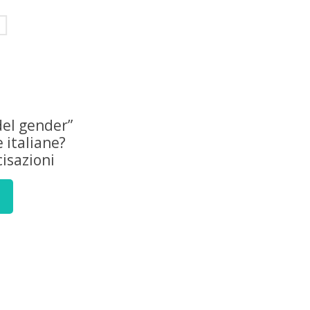
del gender”
e italiane?
isazioni