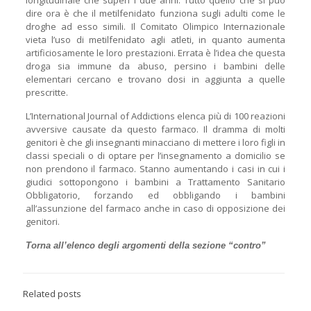
longitudinale che superi i due anni. Tutto quello che si può
dire ora è che il metilfenidato funziona sugli adulti come le
droghe ad esso simili. Il Comitato Olimpico Internazionale
vieta l’uso di metilfenidato agli atleti, in quanto aumenta
artificiosamente le loro prestazioni. Errata è l’idea che questa
droga sia immune da abuso, persino i bambini delle
elementari cercano e trovano dosi in aggiunta a quelle
prescritte.
L’International Journal of Addictions elenca più di 100 reazioni
avversive causate da questo farmaco. Il dramma di molti
genitori è che gli insegnanti minacciano di mettere i loro figli in
classi speciali o di optare per l’insegnamento a domicilio se
non prendono il farmaco. Stanno aumentando i casi in cui i
giudici sottopongono i bambini a Trattamento Sanitario
Obbligatorio, forzando ed obbligando i bambini
all’assunzione del farmaco anche in caso di opposizione dei
genitori.
Torna all’elenco degli argomenti della sezione “contro”
Related posts