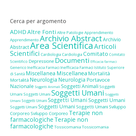
Cerca per argomento
ADHD
Altre Fonti
Altre Patologie
Apprendimento
Archivio Abstract
Archivio
Apprendimento
Area Scientifica
Articoli
Abstract
Scientifici
Comitato
Cardiologia
Cardiologia
Comitato
Documenti
Depressione
Scientifico
Efficacia farmaci
Inefficacia Farmaci
Generico
Inefficacia Farmaci
Istituto Superiore
Miscellanea
Miscellanea
Mortalità
di Sanità
Neurologia
Neurologia
Portavoce
Mortalità
Nazionale
Soggetti Animali
Soggetti
Soggetti Animali
Soggetti Umani
Umani
Soggetti Umani
Soggetti
Soggetti Umani
Soggetti Umani
Soggetti Umani
Umani
Soggetti Umani
Soggetti Umani
Sviluppo
Soggetti Umani
Terapie non
Corporeo
Sviluppo Corporeo
farmacologiche
Terapie non
farmacologiche
Tossicomania
Tossicomania