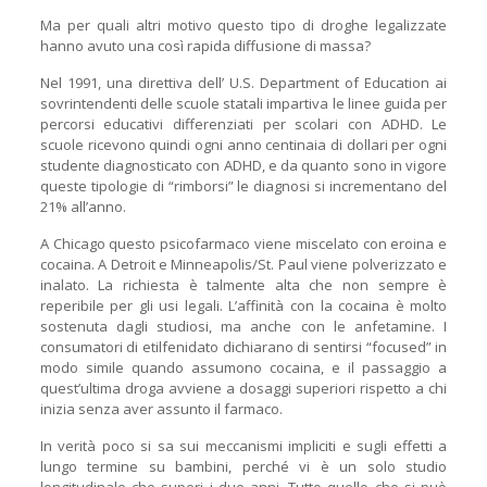
Ma per quali altri motivo questo tipo di droghe legalizzate
hanno avuto una così rapida diffusione di massa?
Nel 1991, una direttiva dell’ U.S. Department of Education ai
sovrintendenti delle scuole statali impartiva le linee guida per
percorsi educativi differenziati per scolari con ADHD. Le
scuole ricevono quindi ogni anno centinaia di dollari per ogni
studente diagnosticato con ADHD, e da quanto sono in vigore
queste tipologie di “rimborsi” le diagnosi si incrementano del
21% all’anno.
A Chicago questo psicofarmaco viene miscelato con eroina e
cocaina. A Detroit e Minneapolis/St. Paul viene polverizzato e
inalato. La richiesta è talmente alta che non sempre è
reperibile per gli usi legali. L’affinità con la cocaina è molto
sostenuta dagli studiosi, ma anche con le anfetamine. I
consumatori di etilfenidato dichiarano di sentirsi “focused” in
modo simile quando assumono cocaina, e il passaggio a
quest’ultima droga avviene a dosaggi superiori rispetto a chi
inizia senza aver assunto il farmaco.
In verità poco si sa sui meccanismi impliciti e sugli effetti a
lungo termine su bambini, perché vi è un solo studio