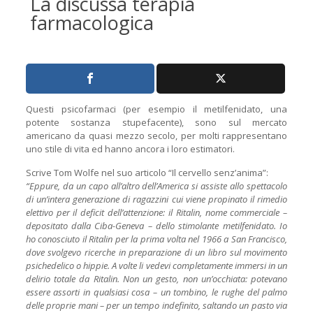
La discussa terapia
farmacologica
Questi psicofarmaci (per esempio il metilfenidato, una
potente sostanza stupefacente), sono sul mercato
americano da quasi mezzo secolo, per molti rappresentano
uno stile di vita ed hanno ancora i loro estimatori.
Scrive Tom Wolfe nel suo articolo “Il cervello senz’anima”:
“Eppure, da un capo all’altro dell’America si assiste allo spettacolo
di un’intera generazione di ragazzini cui viene propinato il rimedio
elettivo per il deficit dell’attenzione: il Ritalin, nome commerciale –
depositato dalla Ciba-Geneva – dello stimolante metilfenidato. Io
ho conosciuto il Ritalin per la prima volta nel 1966 a San Francisco,
dove svolgevo ricerche in preparazione di un libro sul movimento
psichedelico o hippie. A volte li vedevi completamente immersi in un
delirio totale da Ritalin. Non un gesto, non un’occhiata: potevano
essere assorti in qualsiasi cosa – un tombino, le rughe del palmo
delle proprie mani – per un tempo indefinito, saltando un pasto via