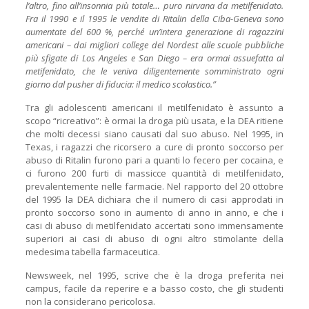
l’altro, fino all’insonnia più totale… puro nirvana da metilfenidato.
Fra il 1990 e il 1995 le vendite di Ritalin della Ciba-Geneva sono
aumentate del 600 %, perché un’intera generazione di ragazzini
americani – dai migliori college del Nordest alle scuole pubbliche
più sfigate di Los Angeles e San Diego – era ormai assuefatta al
metifenidato, che le veniva diligentemente somministrato ogni
giorno dal pusher di fiducia: il medico scolastico.”
Tra gli adolescenti americani il metilfenidato è assunto a
scopo “ricreativo”: è ormai la droga più usata, e la DEA ritiene
che molti decessi siano causati dal suo abuso. Nel 1995, in
Texas, i ragazzi che ricorsero a cure di pronto soccorso per
abuso di Ritalin furono pari a quanti lo fecero per cocaina, e
ci furono 200 furti di massicce quantità di metilfenidato,
prevalentemente nelle farmacie. Nel rapporto del 20 ottobre
del 1995 la DEA dichiara che il numero di casi approdati in
pronto soccorso sono in aumento di anno in anno, e che i
casi di abuso di metilfenidato accertati sono immensamente
superiori ai casi di abuso di ogni altro stimolante della
medesima tabella farmaceutica.
Newsweek, nel 1995, scrive che è la droga preferita nei
campus, facile da reperire e a basso costo, che gli studenti
non la considerano pericolosa.