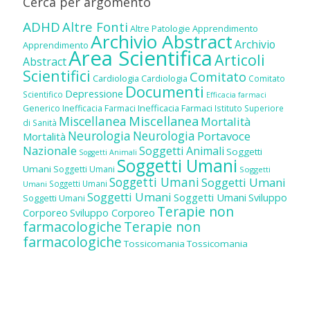
Cerca per argomento
ADHD
Altre Fonti
Altre Patologie
Apprendimento
Archivio Abstract
Archivio
Apprendimento
Area Scientifica
Articoli
Abstract
Scientifici
Comitato
Cardiologia
Cardiologia
Comitato
Documenti
Depressione
Scientifico
Efficacia farmaci
Inefficacia Farmaci
Generico
Inefficacia Farmaci
Istituto Superiore
Miscellanea
Miscellanea
Mortalità
di Sanità
Neurologia
Neurologia
Portavoce
Mortalità
Nazionale
Soggetti Animali
Soggetti
Soggetti Animali
Soggetti Umani
Umani
Soggetti Umani
Soggetti
Soggetti Umani
Soggetti Umani
Soggetti Umani
Umani
Soggetti Umani
Soggetti Umani
Sviluppo
Soggetti Umani
Terapie non
Corporeo
Sviluppo Corporeo
farmacologiche
Terapie non
farmacologiche
Tossicomania
Tossicomania