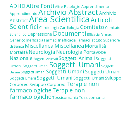
ADHD
Altre Fonti
Altre Patologie
Apprendimento
Archivio Abstract
Archivio
Apprendimento
Area Scientifica
Articoli
Abstract
Scientifici
Comitato
Cardiologia
Cardiologia
Comitato
Documenti
Depressione
Scientifico
Efficacia farmaci
Inefficacia Farmaci
Generico
Inefficacia Farmaci
Istituto Superiore
Miscellanea
Miscellanea
Mortalità
di Sanità
Neurologia
Neurologia
Portavoce
Mortalità
Nazionale
Soggetti Animali
Soggetti
Soggetti Animali
Soggetti Umani
Umani
Soggetti Umani
Soggetti
Soggetti Umani
Soggetti Umani
Soggetti Umani
Umani
Soggetti Umani
Soggetti Umani
Sviluppo
Soggetti Umani
Terapie non
Corporeo
Sviluppo Corporeo
farmacologiche
Terapie non
farmacologiche
Tossicomania
Tossicomania