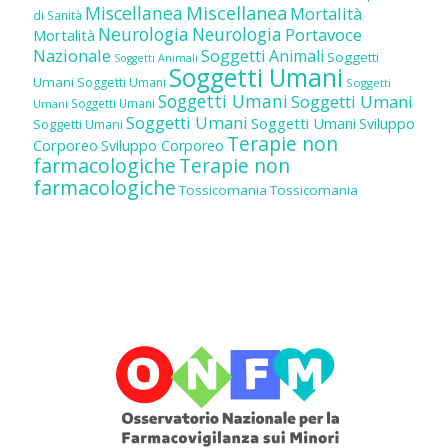
Miscellanea
Miscellanea
Mortalità
di Sanità
Neurologia
Neurologia
Portavoce
Mortalità
Nazionale
Soggetti Animali
Soggetti
Soggetti Animali
Soggetti Umani
Umani
Soggetti Umani
Soggetti
Soggetti Umani
Soggetti Umani
Soggetti Umani
Umani
Soggetti Umani
Soggetti Umani
Sviluppo
Soggetti Umani
Terapie non
Corporeo
Sviluppo Corporeo
farmacologiche
Terapie non
farmacologiche
Tossicomania
Tossicomania