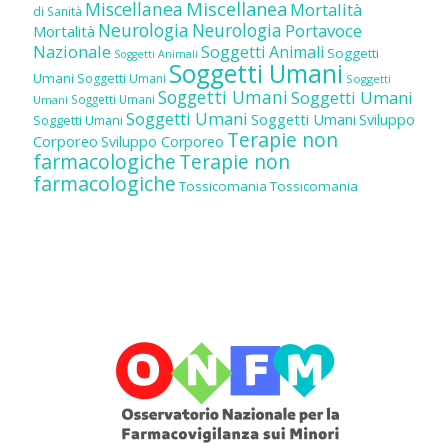
Miscellanea
Miscellanea
Mortalità
di Sanità
Neurologia
Neurologia
Portavoce
Mortalità
Nazionale
Soggetti Animali
Soggetti
Soggetti Animali
Soggetti Umani
Umani
Soggetti Umani
Soggetti
Soggetti Umani
Soggetti Umani
Soggetti Umani
Umani
Soggetti Umani
Soggetti Umani
Sviluppo
Soggetti Umani
Terapie non
Corporeo
Sviluppo Corporeo
farmacologiche
Terapie non
farmacologiche
Tossicomania
Tossicomania