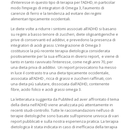
d’interesse in questo tipo di terapia per l’ADHD, in particolar
modo l’impiego di integratori di Omega 3, l’aumento di
carenze di ferro e la tendenza ad evitare dei regimi
alimentari tipicamente occidentali.
Le diete volte a ridurre i sintomi associati all’ADHD si basano
su regimi a basso tenore di zuccheri, diete oligoantigeniche e
prive di conservanti ed additivi, e prevedono la presenza di
integratori di acidi grassi. L’integrazione di Omega 3
costituisce la più recente terapia dietologica considerata
positivamente per la sua efficacia in diversi report, e viene di
tanto in tanto ravvivato l’interesse, come negli anni 70, per
una dieta priva di additivi. Un report provocatorio ha messo
in luce il contrasto tra una dieta tipicamente occidentale,
associata all’ADHD , ricca di grassi e zuccheri raffinati, con
una dieta più salutare, dissociata dall’ADHD, contenente
fibre, acido folico e acidi grassi omega 3.
La letteratura suggerita da PubMed ad aver affrontato il tema
della dieta nell’ADHD viene analizzata più attentamente in
recenti studi-controllo. Tutte le raccomandazioni nell’uso di
terapie dietologiche sono basate sull’opinione univoca di vari
report pubblicati e sulla nostra esperienza pratica. La terapia
dietologica è stata indicata in caso di inefficacia della terapia