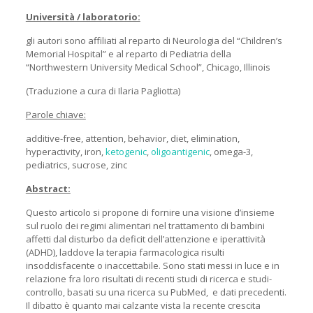
Università / laboratorio:
gli autori sono affiliati al reparto di Neurologia del “Children’s
Memorial Hospital” e al reparto di Pediatria della
“Northwestern University Medical School”, Chicago, Illinois
(Traduzione a cura di Ilaria Pagliotta)
Parole chiave:
additive-free, attention, behavior, diet, elimination,
hyperactivity, iron,
ketogenic
,
oligoantigenic
, omega-3,
pediatrics, sucrose, zinc
Abstract:
Questo articolo si propone di fornire una visione d’insieme
sul ruolo dei regimi alimentari nel trattamento di bambini
affetti dal disturbo da deficit dell’attenzione e iperattività
(ADHD), laddove la terapia farmacologica risulti
insoddisfacente o inaccettabile. Sono stati messi in luce e in
relazione fra loro risultati di recenti studi di ricerca e studi-
controllo, basati su una ricerca su PubMed, e dati precedenti.
Il dibatto è quanto mai calzante vista la recente crescita