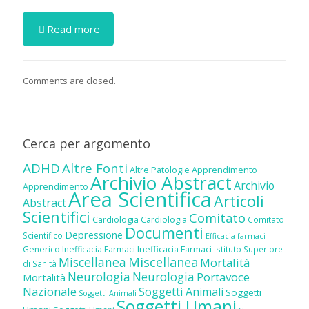
Read more
Comments are closed.
Cerca per argomento
ADHD
Altre Fonti
Altre Patologie
Apprendimento
Archivio Abstract
Archivio
Apprendimento
Area Scientifica
Articoli
Abstract
Scientifici
Comitato
Cardiologia
Cardiologia
Comitato
Documenti
Depressione
Scientifico
Efficacia farmaci
Inefficacia Farmaci
Generico
Inefficacia Farmaci
Istituto Superiore
Miscellanea
Miscellanea
Mortalità
di Sanità
Neurologia
Neurologia
Portavoce
Mortalità
Nazionale
Soggetti Animali
Soggetti
Soggetti Animali
Soggetti Umani