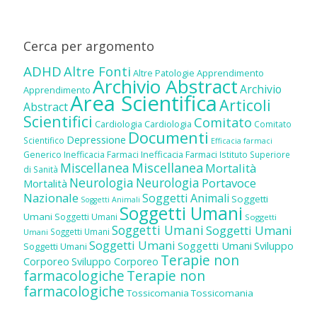
Cerca per argomento
ADHD
Altre Fonti
Altre Patologie
Apprendimento
Archivio Abstract
Archivio
Apprendimento
Area Scientifica
Articoli
Abstract
Scientifici
Comitato
Cardiologia
Cardiologia
Comitato
Documenti
Depressione
Scientifico
Efficacia farmaci
Inefficacia Farmaci
Generico
Inefficacia Farmaci
Istituto Superiore
Miscellanea
Miscellanea
Mortalità
di Sanità
Neurologia
Neurologia
Portavoce
Mortalità
Nazionale
Soggetti Animali
Soggetti
Soggetti Animali
Soggetti Umani
Umani
Soggetti Umani
Soggetti
Soggetti Umani
Soggetti Umani
Soggetti Umani
Umani
Soggetti Umani
Soggetti Umani
Sviluppo
Soggetti Umani
Terapie non
Corporeo
Sviluppo Corporeo
farmacologiche
Terapie non
farmacologiche
Tossicomania
Tossicomania