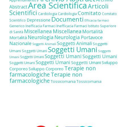
Area Scientifica
Articoli
Abstract
Scientifici
Comitato
Cardiologia
Cardiologia
Comitato
Documenti
Depressione
Scientifico
Efficacia farmaci
Inefficacia Farmaci
Generico
Inefficacia Farmaci
Istituto Superiore
Miscellanea
Miscellanea
Mortalità
di Sanità
Neurologia
Neurologia
Portavoce
Mortalità
Nazionale
Soggetti Animali
Soggetti
Soggetti Animali
Soggetti Umani
Umani
Soggetti Umani
Soggetti
Soggetti Umani
Soggetti Umani
Soggetti Umani
Umani
Soggetti Umani
Soggetti Umani
Sviluppo
Soggetti Umani
Terapie non
Corporeo
Sviluppo Corporeo
farmacologiche
Terapie non
farmacologiche
Tossicomania
Tossicomania