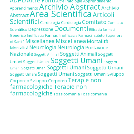
ADHD
Altre Fonti
Altre Patologie
Apprendimento
Archivio Abstract
Archivio
Apprendimento
Area Scientifica
Articoli
Abstract
Scientifici
Comitato
Cardiologia
Cardiologia
Comitato
Documenti
Depressione
Scientifico
Efficacia farmaci
Inefficacia Farmaci
Generico
Inefficacia Farmaci
Istituto Superiore
Miscellanea
Miscellanea
Mortalità
di Sanità
Neurologia
Neurologia
Portavoce
Mortalità
Nazionale
Soggetti Animali
Soggetti
Soggetti Animali
Soggetti Umani
Umani
Soggetti Umani
Soggetti
Soggetti Umani
Soggetti Umani
Soggetti Umani
Umani
Soggetti Umani
Soggetti Umani
Sviluppo
Soggetti Umani
Terapie non
Corporeo
Sviluppo Corporeo
farmacologiche
Terapie non
farmacologiche
Tossicomania
Tossicomania