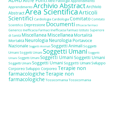
ADHD
Altre Fonti
Altre Patologie
Apprendimento
Archivio Abstract
Archivio
Apprendimento
Area Scientifica
Articoli
Abstract
Scientifici
Comitato
Cardiologia
Cardiologia
Comitato
Documenti
Depressione
Scientifico
Efficacia farmaci
Inefficacia Farmaci
Generico
Inefficacia Farmaci
Istituto Superiore
Miscellanea
Miscellanea
Mortalità
di Sanità
Neurologia
Neurologia
Portavoce
Mortalità
Nazionale
Soggetti Animali
Soggetti
Soggetti Animali
Soggetti Umani
Umani
Soggetti Umani
Soggetti
Soggetti Umani
Soggetti Umani
Soggetti Umani
Umani
Soggetti Umani
Soggetti Umani
Sviluppo
Soggetti Umani
Terapie non
Corporeo
Sviluppo Corporeo
farmacologiche
Terapie non
farmacologiche
Tossicomania
Tossicomania