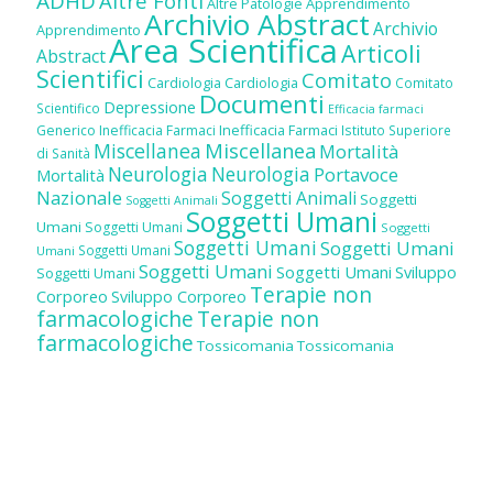
ADHD
Altre Fonti
Altre Patologie
Apprendimento
Archivio Abstract
Archivio
Apprendimento
Area Scientifica
Articoli
Abstract
Scientifici
Comitato
Cardiologia
Cardiologia
Comitato
Documenti
Depressione
Scientifico
Efficacia farmaci
Inefficacia Farmaci
Generico
Inefficacia Farmaci
Istituto Superiore
Miscellanea
Miscellanea
Mortalità
di Sanità
Neurologia
Neurologia
Portavoce
Mortalità
Nazionale
Soggetti Animali
Soggetti
Soggetti Animali
Soggetti Umani
Umani
Soggetti Umani
Soggetti
Soggetti Umani
Soggetti Umani
Soggetti Umani
Umani
Soggetti Umani
Soggetti Umani
Sviluppo
Soggetti Umani
Terapie non
Corporeo
Sviluppo Corporeo
farmacologiche
Terapie non
farmacologiche
Tossicomania
Tossicomania