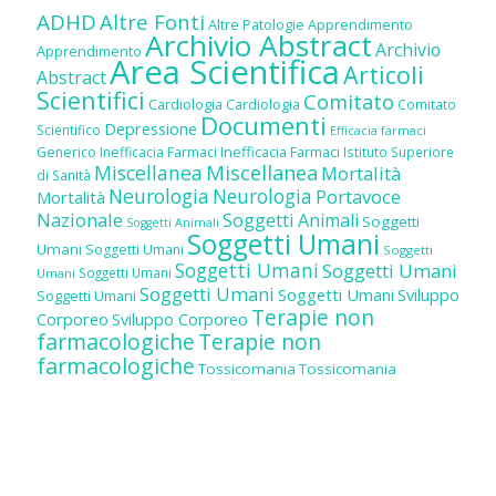
ADHD
Altre Fonti
Altre Patologie
Apprendimento
Archivio Abstract
Archivio
Apprendimento
Area Scientifica
Articoli
Abstract
Scientifici
Comitato
Cardiologia
Cardiologia
Comitato
Documenti
Depressione
Scientifico
Efficacia farmaci
Inefficacia Farmaci
Generico
Inefficacia Farmaci
Istituto Superiore
Miscellanea
Miscellanea
Mortalità
di Sanità
Neurologia
Neurologia
Portavoce
Mortalità
Nazionale
Soggetti Animali
Soggetti
Soggetti Animali
Soggetti Umani
Umani
Soggetti Umani
Soggetti
Soggetti Umani
Soggetti Umani
Soggetti Umani
Umani
Soggetti Umani
Soggetti Umani
Sviluppo
Soggetti Umani
Terapie non
Corporeo
Sviluppo Corporeo
farmacologiche
Terapie non
farmacologiche
Tossicomania
Tossicomania