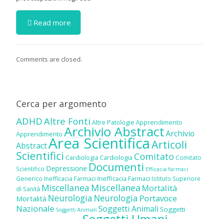
Read more
Comments are closed.
Cerca per argomento
ADHD
Altre Fonti
Altre Patologie
Apprendimento
Archivio Abstract
Archivio
Apprendimento
Area Scientifica
Articoli
Abstract
Scientifici
Comitato
Cardiologia
Cardiologia
Comitato
Documenti
Depressione
Scientifico
Efficacia farmaci
Inefficacia Farmaci
Generico
Inefficacia Farmaci
Istituto Superiore
Miscellanea
Miscellanea
Mortalità
di Sanità
Neurologia
Neurologia
Portavoce
Mortalità
Nazionale
Soggetti Animali
Soggetti
Soggetti Animali