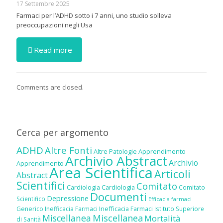
17 Settembre 2025
Farmaci per l’ADHD sotto i 7 anni, uno studio solleva
preoccupazioni negli Usa
Read more
Comments are closed.
Cerca per argomento
ADHD
Altre Fonti
Altre Patologie
Apprendimento
Archivio Abstract
Archivio
Apprendimento
Area Scientifica
Articoli
Abstract
Scientifici
Comitato
Cardiologia
Cardiologia
Comitato
Documenti
Depressione
Scientifico
Efficacia farmaci
Inefficacia Farmaci
Generico
Inefficacia Farmaci
Istituto Superiore
Miscellanea
Miscellanea
Mortalità
di Sanità