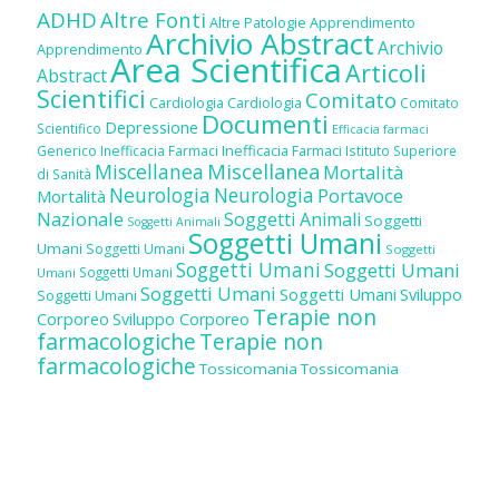
ADHD
Altre Fonti
Altre Patologie
Apprendimento
Archivio Abstract
Archivio
Apprendimento
Area Scientifica
Articoli
Abstract
Scientifici
Comitato
Cardiologia
Cardiologia
Comitato
Documenti
Depressione
Scientifico
Efficacia farmaci
Inefficacia Farmaci
Generico
Inefficacia Farmaci
Istituto Superiore
Miscellanea
Miscellanea
Mortalità
di Sanità
Neurologia
Neurologia
Portavoce
Mortalità
Nazionale
Soggetti Animali
Soggetti
Soggetti Animali
Soggetti Umani
Umani
Soggetti Umani
Soggetti
Soggetti Umani
Soggetti Umani
Soggetti Umani
Umani
Soggetti Umani
Soggetti Umani
Sviluppo
Soggetti Umani
Terapie non
Corporeo
Sviluppo Corporeo
farmacologiche
Terapie non
farmacologiche
Tossicomania
Tossicomania