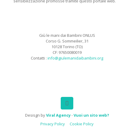
sensibilizzazione promosse tramite questo portale web.
Giù le mani dai Bambini ONLUS
Corso G. Sommeilier, 31
10128 Torino (TO)
CF: 97650080019
Contatti :
info@giulemanidaibambini.org
Facebook
Vimeo
Desisgn by
Viral Agency
-
Vuoi un sito web?
Privacy Policy
Cookie Policy