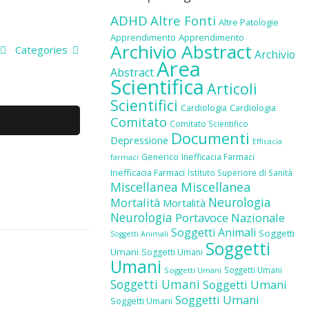
ADHD
Altre Fonti
Altre Patologie
Apprendimento
Apprendimento
Archivio Abstract
Categories
Archivio
Area
Abstract
Scientifica
Articoli
Scientifici
Cardiologia
Cardiologia
Comitato
Comitato Scientifico
Documenti
Depressione
Efficacia
Generico
Inefficacia Farmaci
farmaci
Inefficacia Farmaci
Istituto Superiore di Sanità
Miscellanea
Miscellanea
Neurologia
Mortalità
Mortalità
Neurologia
Portavoce Nazionale
Soggetti Animali
Soggetti
Soggetti Animali
Soggetti
Umani
Soggetti Umani
Umani
Soggetti Umani
Soggetti Umani
Soggetti Umani
Soggetti Umani
Soggetti Umani
Soggetti Umani