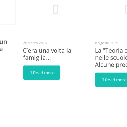
 un
26 Marzo 2016
8 Agosto 2015
se
C’era una volta la
La “Teoria 
famiglia…
nelle scuol
Alcune prec
Read more
Read more