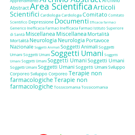
Archivio
Apprendimento
Area Scientifica
Articoli
Abstract
Scientifici
Comitato
Cardiologia
Cardiologia
Comitato
Documenti
Depressione
Scientifico
Efficacia farmaci
Inefficacia Farmaci
Generico
Inefficacia Farmaci
Istituto Superiore
Miscellanea
Miscellanea
Mortalità
di Sanità
Neurologia
Neurologia
Portavoce
Mortalità
Nazionale
Soggetti Animali
Soggetti
Soggetti Animali
Soggetti Umani
Umani
Soggetti Umani
Soggetti
Soggetti Umani
Soggetti Umani
Soggetti Umani
Umani
Soggetti Umani
Soggetti Umani
Sviluppo
Soggetti Umani
Terapie non
Corporeo
Sviluppo Corporeo
farmacologiche
Terapie non
farmacologiche
Tossicomania
Tossicomania