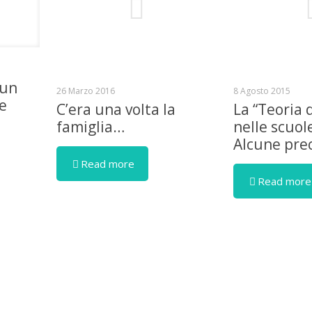
 un
26 Marzo 2016
8 Agosto 2015
se
C’era una volta la
La “Teoria 
famiglia…
nelle scuol
Alcune prec
Read more
Read more