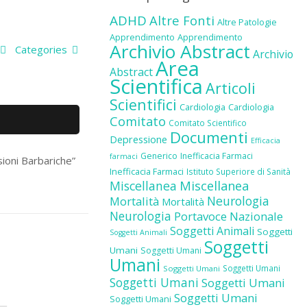
ADHD
Altre Fonti
Altre Patologie
Apprendimento
Apprendimento
Archivio Abstract
Categories
Archivio
Area
Abstract
Scientifica
Articoli
Scientifici
Cardiologia
Cardiologia
Comitato
Comitato Scientifico
Documenti
Depressione
Efficacia
Generico
Inefficacia Farmaci
farmaci
ioni Barbariche”
Inefficacia Farmaci
Istituto Superiore di Sanità
Miscellanea
Miscellanea
Neurologia
Mortalità
Mortalità
Neurologia
Portavoce Nazionale
Soggetti Animali
Soggetti
Soggetti Animali
Soggetti
Umani
Soggetti Umani
Umani
Soggetti Umani
Soggetti Umani
Soggetti Umani
Soggetti Umani
Soggetti Umani
Soggetti Umani