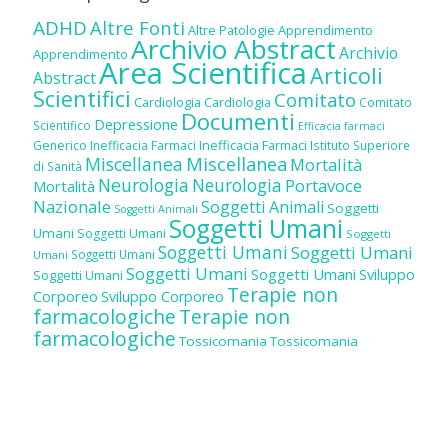
ADHD
Altre Fonti
Altre Patologie
Apprendimento
Archivio Abstract
Archivio
Apprendimento
Area Scientifica
Articoli
Abstract
Scientifici
Comitato
Cardiologia
Cardiologia
Comitato
Documenti
Depressione
Scientifico
Efficacia farmaci
Inefficacia Farmaci
Generico
Inefficacia Farmaci
Istituto Superiore
Miscellanea
Miscellanea
Mortalità
di Sanità
Neurologia
Neurologia
Portavoce
Mortalità
Nazionale
Soggetti Animali
Soggetti
Soggetti Animali
Soggetti Umani
Umani
Soggetti Umani
Soggetti
Soggetti Umani
Soggetti Umani
Soggetti Umani
Umani
Soggetti Umani
Soggetti Umani
Sviluppo
Soggetti Umani
Terapie non
Corporeo
Sviluppo Corporeo
farmacologiche
Terapie non
farmacologiche
Tossicomania
Tossicomania