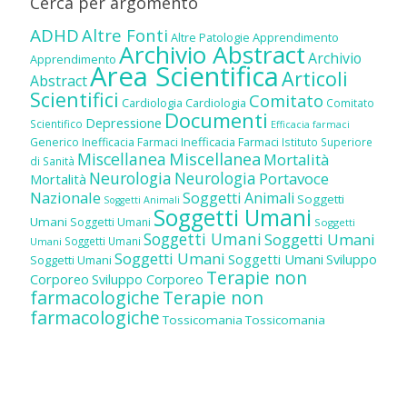
Cerca per argomento
ADHD
Altre Fonti
Altre Patologie
Apprendimento
Archivio Abstract
Archivio
Apprendimento
Area Scientifica
Articoli
Abstract
Scientifici
Comitato
Cardiologia
Cardiologia
Comitato
Documenti
Depressione
Scientifico
Efficacia farmaci
Inefficacia Farmaci
Generico
Inefficacia Farmaci
Istituto Superiore
Miscellanea
Miscellanea
Mortalità
di Sanità
Neurologia
Neurologia
Portavoce
Mortalità
Nazionale
Soggetti Animali
Soggetti
Soggetti Animali
Soggetti Umani
Umani
Soggetti Umani
Soggetti
Soggetti Umani
Soggetti Umani
Soggetti Umani
Umani
Soggetti Umani
Soggetti Umani
Sviluppo
Soggetti Umani
Terapie non
Corporeo
Sviluppo Corporeo
farmacologiche
Terapie non
farmacologiche
Tossicomania
Tossicomania