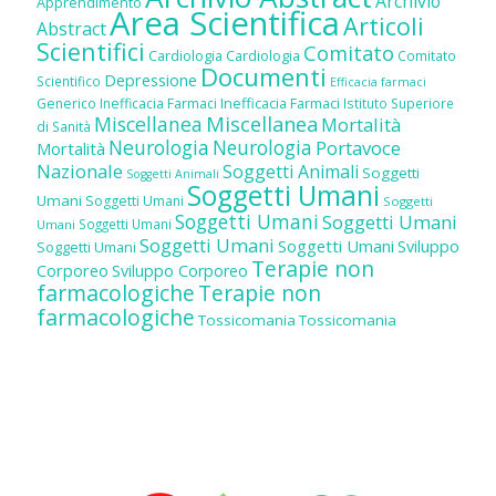
Archivio
Apprendimento
Area Scientifica
Articoli
Abstract
Scientifici
Comitato
Cardiologia
Cardiologia
Comitato
Documenti
Depressione
Scientifico
Efficacia farmaci
Inefficacia Farmaci
Generico
Inefficacia Farmaci
Istituto Superiore
Miscellanea
Miscellanea
Mortalità
di Sanità
Neurologia
Neurologia
Portavoce
Mortalità
Nazionale
Soggetti Animali
Soggetti
Soggetti Animali
Soggetti Umani
Umani
Soggetti Umani
Soggetti
Soggetti Umani
Soggetti Umani
Soggetti Umani
Umani
Soggetti Umani
Soggetti Umani
Sviluppo
Soggetti Umani
Terapie non
Corporeo
Sviluppo Corporeo
farmacologiche
Terapie non
farmacologiche
Tossicomania
Tossicomania