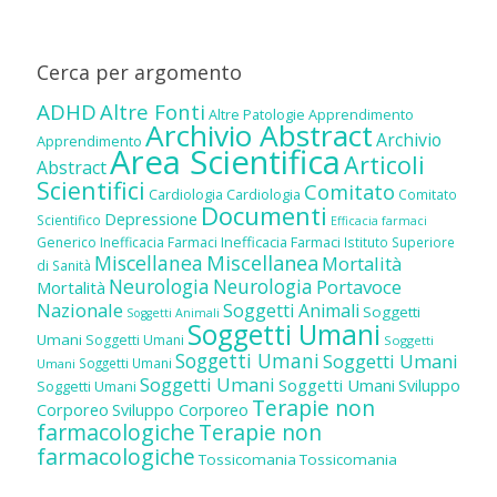
Cerca per argomento
ADHD
Altre Fonti
Altre Patologie
Apprendimento
Archivio Abstract
Archivio
Apprendimento
Area Scientifica
Articoli
Abstract
Scientifici
Comitato
Cardiologia
Cardiologia
Comitato
Documenti
Depressione
Scientifico
Efficacia farmaci
Inefficacia Farmaci
Generico
Inefficacia Farmaci
Istituto Superiore
Miscellanea
Miscellanea
Mortalità
di Sanità
Neurologia
Neurologia
Portavoce
Mortalità
Nazionale
Soggetti Animali
Soggetti
Soggetti Animali
Soggetti Umani
Umani
Soggetti Umani
Soggetti
Soggetti Umani
Soggetti Umani
Soggetti Umani
Umani
Soggetti Umani
Soggetti Umani
Sviluppo
Soggetti Umani
Terapie non
Corporeo
Sviluppo Corporeo
farmacologiche
Terapie non
farmacologiche
Tossicomania
Tossicomania