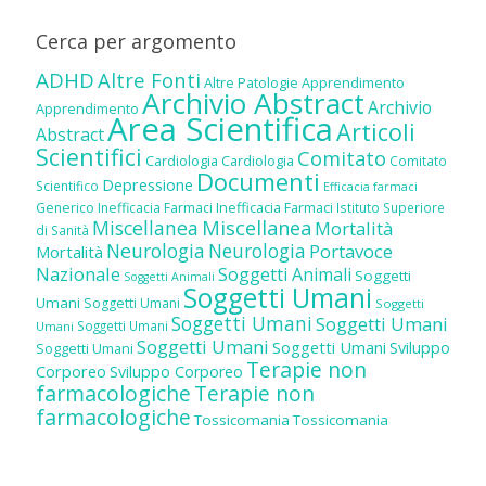
Cerca per argomento
ADHD
Altre Fonti
Altre Patologie
Apprendimento
Archivio Abstract
Archivio
Apprendimento
Area Scientifica
Articoli
Abstract
Scientifici
Comitato
Cardiologia
Cardiologia
Comitato
Documenti
Depressione
Scientifico
Efficacia farmaci
Inefficacia Farmaci
Generico
Inefficacia Farmaci
Istituto Superiore
Miscellanea
Miscellanea
Mortalità
di Sanità
Neurologia
Neurologia
Portavoce
Mortalità
Nazionale
Soggetti Animali
Soggetti
Soggetti Animali
Soggetti Umani
Umani
Soggetti Umani
Soggetti
Soggetti Umani
Soggetti Umani
Soggetti Umani
Umani
Soggetti Umani
Soggetti Umani
Sviluppo
Soggetti Umani
Terapie non
Corporeo
Sviluppo Corporeo
farmacologiche
Terapie non
farmacologiche
Tossicomania
Tossicomania