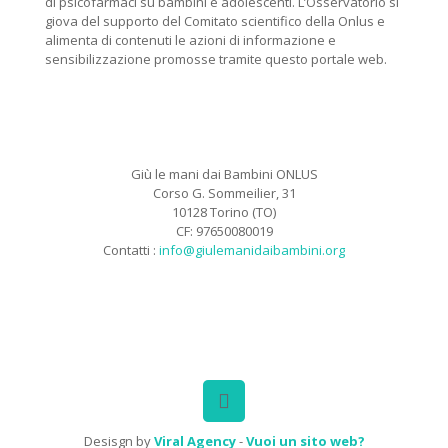
di psicofarmaci su bambini e adolescenti. L’Osservatorio si
giova del supporto del Comitato scientifico della Onlus e
alimenta di contenuti le azioni di informazione e
sensibilizzazione promosse tramite questo portale web.
Giù le mani dai Bambini ONLUS
Corso G. Sommeilier, 31
10128 Torino (TO)
CF: 97650080019
Contatti :
info@giulemanidaibambini.org
Facebook
Vimeo
Desisgn by
Viral Agency
-
Vuoi un sito web?