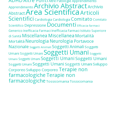
ADHD
Altre Fonti
Altre Patologie
Apprendimento
Archivio Abstract
Archivio
Apprendimento
Area Scientifica
Articoli
Abstract
Scientifici
Comitato
Cardiologia
Cardiologia
Comitato
Documenti
Depressione
Scientifico
Efficacia farmaci
Inefficacia Farmaci
Generico
Inefficacia Farmaci
Istituto Superiore
Miscellanea
Miscellanea
Mortalità
di Sanità
Neurologia
Neurologia
Portavoce
Mortalità
Nazionale
Soggetti Animali
Soggetti
Soggetti Animali
Soggetti Umani
Umani
Soggetti Umani
Soggetti
Soggetti Umani
Soggetti Umani
Soggetti Umani
Umani
Soggetti Umani
Soggetti Umani
Sviluppo
Soggetti Umani
Terapie non
Corporeo
Sviluppo Corporeo
farmacologiche
Terapie non
farmacologiche
Tossicomania
Tossicomania